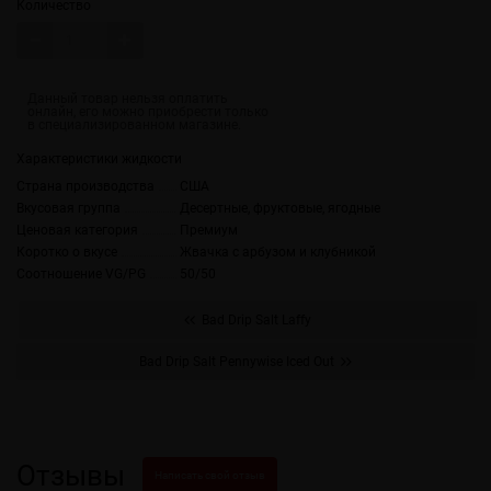
Количество
Характеристики жидкости
Страна производства
США
Вкусовая группа
Десертные, фруктовые, ягодные
Ценовая категория
Премиум
Коротко о вкусе
Жвачка с арбузом и клубникой
Соотношение VG/PG
50/50
Bad Drip Salt Laffy
Bad Drip Salt Pennywise Iced Out
Отзывы
Написать свой отзыв