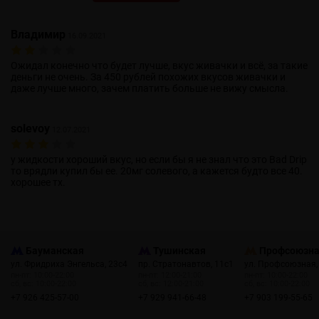
Владимир
16.09.2021
Ожидал конечно что будет лучше, вкус живачки и всё, за такие
деньги не очень. За 450 рублей похожих вкусов живачки и
даже лучше много, зачем платить больше не вижу смысла.
solevoy
12.07.2021
у жидкости хороший вкус, но если бы я не знал что это Bad Drip
то врядли купил бы ее. 20мг солевого, а кажется будто все 40.
хорошее тх.
Бауманская
Тушинская
Профсоюзн
ул. Фридриха Энгельса, 23с4
пр. Стратонавтов, 11с1
ул. Профсоюзная,
пн-пт: 10:00-22:00
пн-пт: 12:00-21:00
пн-пт: 10:00-22:00
сб, вс: 10:00-22:00
сб, вс: 12:00-21:00
сб, вс: 10:00-22:00
+7 926 425-57-00
+7 929 941-66-48
+7 903 199-55-65