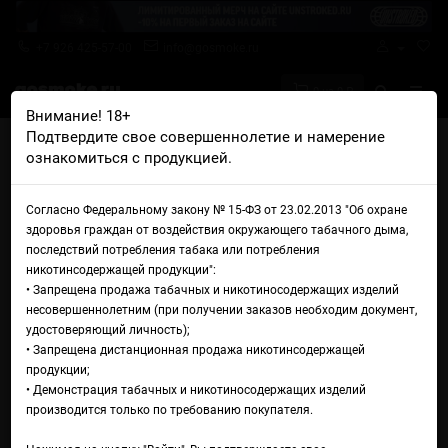
+7 926 425-57-00
info@gosmoke.ru
0 на 0 ₽
Внимание! 18+
Подтвердите свое совершеннолетие и намерение
Главная
Жидкости
Bad Drip
Bad Drip Salt Pennywise
ознакомиться с продукцией.
Жидкость Bad Drip Salt
Согласно Федеральному закону № 15-ФЗ от 23.02.2013 "Об охране
Pennywise
здоровья граждан от воздействия окружающего табачного дыма,
последствий потребления табака или потребления
никотинсодержащей продукции":
• Запрещена продажа табачных и никотиносодержащих изделий
несовершеннолетним (при получении заказов необходим документ,
удостоверяющий личность);
• Запрещена дистанционная продажа никотинсодержащей
продукции;
• Демонстрация табачных и никотиносодержащих изделий
производится только по требованию покупателя.