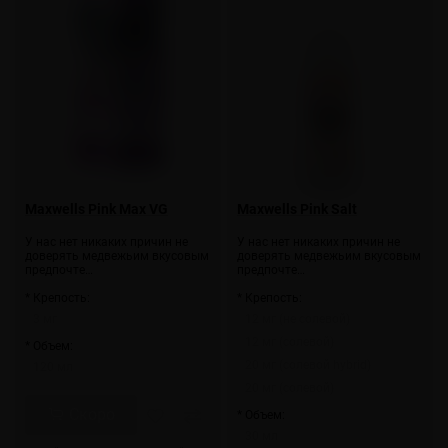
Maxwells Pink Max VG
Maxwells Pink Salt
У нас нет никаких причин не
У нас нет никаких причин не
доверять медвежьим вкусовым
доверять медвежьим вкусовым
предпочте…
предпочте…
* Крепость:
* Крепость:
3 мг
12 мг (не солевой)
12 мг (солевой)
* Объем:
20 мг (солевой hybrid)
120 мл
20 мг (солевой)
Скоро
* Объем:
30 мл