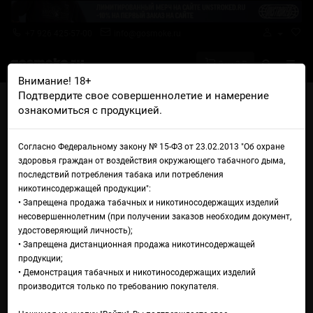
+7 926 425-57-00
info@gosmoke.ru
0 на 0 ₽
Внимание! 18+
Подтвердите свое совершеннолетие и намерение
Главная
Жидкости
Zenith
Zenith Hydra
ознакомиться с продукцией.
Жидкость Zenith Hydra
Согласно Федеральному закону № 15-ФЗ от 23.02.2013 "Об охране
здоровья граждан от воздействия окружающего табачного дыма,
последствий потребления табака или потребления
никотинсодержащей продукции":
• Запрещена продажа табачных и никотиносодержащих изделий
несовершеннолетним (при получении заказов необходим документ,
удостоверяющий личность);
• Запрещена дистанционная продажа никотинсодержащей
продукции;
• Демонстрация табачных и никотиносодержащих изделий
производится только по требованию покупателя.