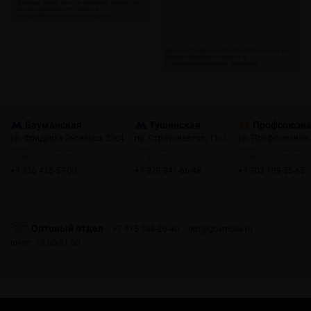
Скоро
Бауманская
Тушинская
Профсоюзн
ул. Фридриха Энгельса, 23с4
пр. Стратонавтов, 11с1
ул. Профсоюзная,
пн-пт: 10:00-22:00
пн-пт: 12:00-21:00
пн-пт: 10:00-22:00
сб, вс: 10:00-22:00
сб, вс: 12:00-21:00
сб, вс: 10:00-22:00
+7 926 425-57-00
+7 929 941-66-48
+7 903 199-55-65
Оптовый отдел
+7 915 244-20-40
opt@gosmoke.ru
пн-пт: 12:00-21:00