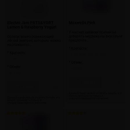
Electro Jam FRTS&YGRT
Maxwells Pink
Lemon & Raspberry Yogurt
У нас нет никаких причин не
доверять медвежьим вкусовым
Ослепительно освежающий
предпочте…
лёгкий завтрак, которым можно
наслаждатьс…
* Крепость:
* Крепость:
0 мг + бустер на 3 мг
3 мг
* Объем:
* Объем:
100 мл
100 мл
Скоро
Скоро