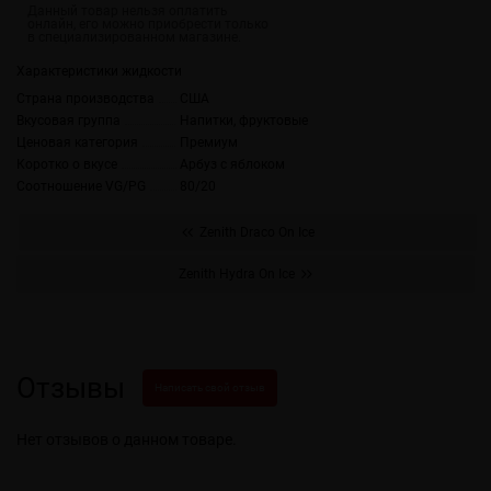
Характеристики жидкости
Страна производства
США
Вкусовая группа
Напитки, фруктовые
Ценовая категория
Премиум
Коротко о вкусе
Арбуз с яблоком
Соотношение VG/PG
80/20
Zenith Draco On Ice
Zenith Hydra On Ice
Отзывы
Написать свой отзыв
Нет отзывов о данном товаре.