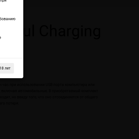
(при
ебованию
Juul Charging
е
18 лет
D4
н час при использовании USB порта компьютера или
м, включая автомобильные. В приобретаемый комплект
ходит, но ввиду того, что оно отсоединяется от общего
его потеря.