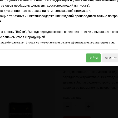
на продажа табачных и никотиносодержащих изделий несовершеннолетним 
 заказов необходим документ, удостоверяющий личность);
на дистанционная продажа никотинсодержащей продукции;
ое устройство Juul Charging Dock
рация табачных и никотиносодержащих изделий производится только по тр
рядное устройство 
я.
а кнопку "Войти", Вы подтверждаете свое совершеннолетие и выражаете сво
ock
е ознакомиться с продукцией.
ие действительно 12 часов, по истечении которых потребуется повторное подтверждение.
Войти
Мне нет 
дное устройство Efest Lush Q4
Зарядное устройство Nitecore Digicharger 
Зарядит ваш JUUL примерно за оди
зарядного устройства с USB входо
девайса Juul зарядное устройство в
корпуса со временем не исключена 
Количество