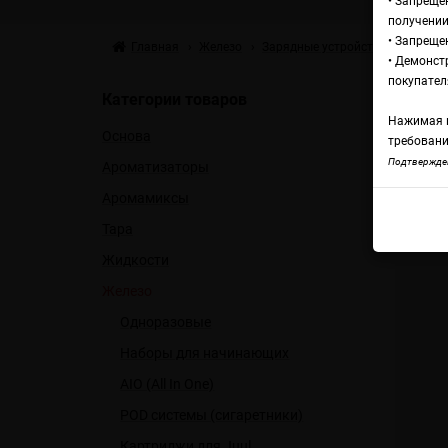
• Запреще
получении
• Запреще
Главная
Железо
Зарядные устройства
Зарядн
• Демонст
За
покупател
Категории товаров
Нажимая н
Основа
D
требовани
Подтвержден
Ароматизаторы
Аромамиксы
Заря
Тара
Жидкости
Железо
Одноразовые
Наборы для начинающих
AIO (All In One)
POD системы (сигаретники)
Картриджи для Juul