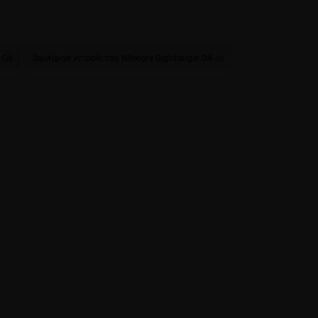
 Q4
Зарядное устройство Nitecore Digicharger D4