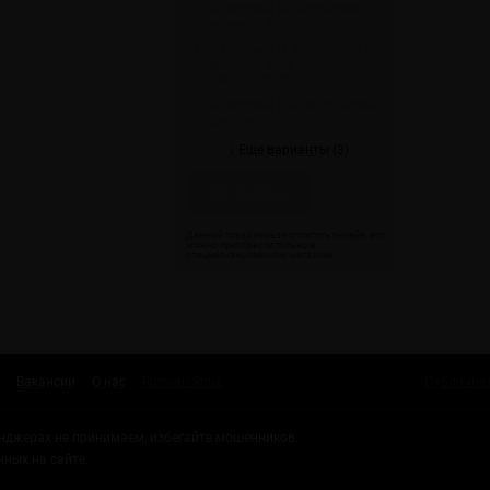
Графитовый (4 картриджа в
комплекте: Mint)
Графитовый (4 картриджа в
комплекте: Mint, Tobacco,
Vanilla, Fruit Mix)
Графитовый (без картриджа
в комплекте)
↓ Еще варианты (3)
Скоро
Вакансии
О нас
Russian Snus
Публична
енджерах не принимаем, избегайте мошенников.
нных на сайте.