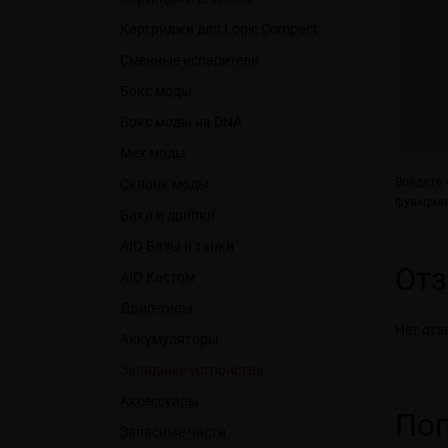
Картриджи для Logic Compact
Сменные испарители
Бокс моды
Бокс моды на DNA
Мех моды
Войдите
ч
Сквонк моды
функциям
Баки и дрипки
AIO Базы и танки
От
AIO Кастом
Дрип-типы
Нет отз
Аккумуляторы
Зарядные устройства
Аксессуары
Поп
Запасные части