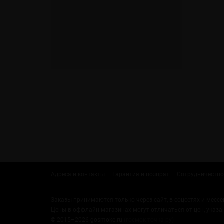
Адреса и контакты
Гарантия и возврат
Сотрудничество
Заказы принимаются только через сайт, в соцсетях и месс
Цены в оффлайн магазинах могут отличаться от цен, указа
© 2015–2026 gosmoke.ru
(госмок точка ру)