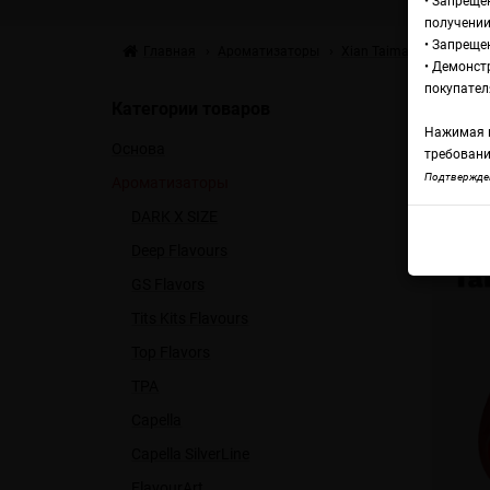
• Запреще
получении
• Запреще
Главная
Ароматизаторы
Xian Taima
Xian Tai
• Демонст
Xi
покупател
Категории товаров
Нажимая н
Основа
требовани
Xian
Подтвержден
Ароматизаторы
DARK X SIZE
Deep Flavours
GS Flavors
Tits Kits Flavours
Top Flavors
TPA
Capella
Capella SilverLine
FlavourArt