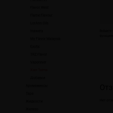
Flavor West
Flame Flavour
LorAnn Oils
Inawera
Войдите
ч
функциям
My Flavor Malaysia
Exotic
TRZ Flavor
Vaporever
Xian Taima
Добавки
От
Аромамиксы
Тара
Нет отз
Жидкости
Железо