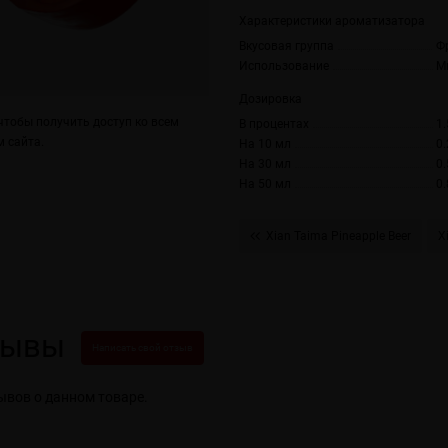
Характеристики ароматизатора
Вкусовая группа
Ф
Использование
М
Дозировка
тобы получить доступ ко всем
В процентах
1.
 сайта.
На 10 мл
0.
На 30 мл
0.
На 50 мл
0.
Xian Taima Pineapple Beer
X
зывы
Написать свой отзыв
ывов о данном товаре.