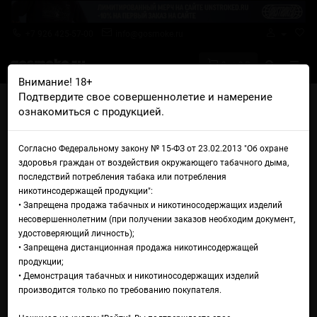
+7 926 425-57-00
info@gosmoke.ru
0 на 0 ₽
Внимание! 18+
Подтвердите свое совершеннолетие и намерение
Главная
Намотка
Вата
Вата Cotton Bacon v2
ознакомиться с продукцией.
Вата Cotton Bacon v2
Согласно Федеральному закону № 15-ФЗ от 23.02.2013 "Об охране
здоровья граждан от воздействия окружающего табачного дыма,
последствий потребления табака или потребления
никотинсодержащей продукции":
• Запрещена продажа табачных и никотиносодержащих изделий
несовершеннолетним (при получении заказов необходим документ,
удостоверяющий личность);
• Запрещена дистанционная продажа никотинсодержащей
продукции;
• Демонстрация табачных и никотиносодержащих изделий
производится только по требованию покупателя.