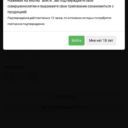
Нажимая на кнопку "Войти", Вы подтверждаете свое
совершеннолетие и выражаете свое требование ознакомиться с
продукцией.
Войдите
чтобы получить доступ ко всем функциям сайта.
Подтверждение действительно 12 часов, по истечении которых потребуется
Подготовлена специально для парения, не имеет постороннего вкуса и
повторное подтверждение.
обладает очень высокой проводимостью жидкости, страна
производства - США
Войти
Мне нет 18 лет
Варианты ваты
Оригинал
Клон
Количество
Вата Muji
Вата Cotton Bacon Prime