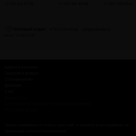
+7 926 425-57-00
+7 929 941-66-48
+7 903 199-55-65
Оптовый отдел
+7 915 244-20-40
opt@gosmoke.ru
пн-пт: 12:00-21:00
Адреса и контакты
Гарантия и возврат
Сотрудничество
Вакансии
О нас
Russian Snus
Соглашение на обработку персональных данных
Публичная оферта
Заказы принимаются только через сайт, в соцсетях и мессенджерах не
принимаем, избегайте мошенников.