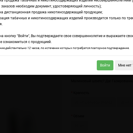
на продажа табачных и никотиносодержащих изделий несовершеннолетним 
 заказов необходим документ, удостоверяющий личность);
на дистанционная продажа никотинсодержащей продукции;
 Schweppes
рация табачных и никотиносодержащих изделий производится только по тр
дкость Trava Salt 
я.
а кнопку "Войти", Вы подтверждаете свое совершеннолетие и выражаете сво
chweppes
е ознакомиться с продукцией.
ие действительно 12 часов, по истечении которых потребуется повторное подтверждение.
Войти
Мне нет 
a Salt Raspberry Lemonade
Trava Salt Strawberry & Lime
Малиновый швепс? Да! Газированна
Крепость
20 мг (солевой strong)
20 мг (
Объем
30 мл