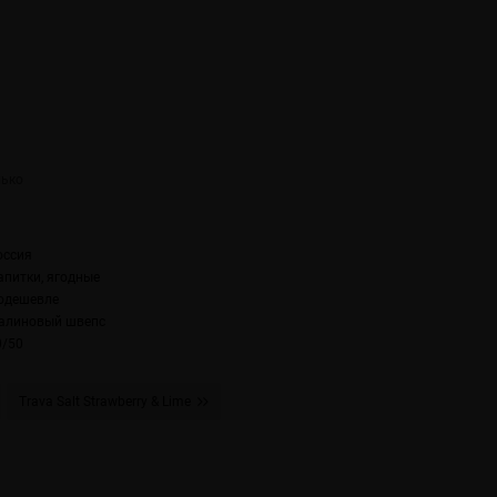
оссия
апитки, ягодные
одешевле
алиновый швепс
0/50
Trava Salt Strawberry & Lime