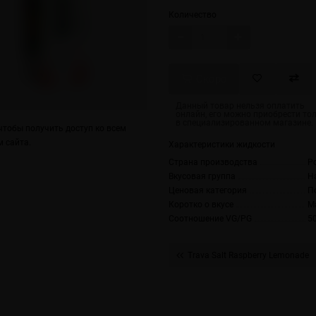
Количество
Скоро
тобы получить доступ ко всем
 сайта.
Характеристики жидкости
Страна производства
Р
Вкусовая группа
Н
Ценовая категория
П
Коротко о вкусе
М
Соотношение VG/PG
5
Trava Salt Raspberry Lemonade