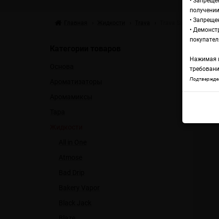
• Запреще
получении
• Запреще
Главная
Жидкости
Trava
Trava Salt Raspberry
• Демонст
Жи
покупател
Категории товаров
Нажимая н
Основа
S
требовани
Подтвержден
Ароматизаторы
Аромамиксы
Trav
Тара
Жидкости
All in One
Atmose
Bad Drip
Bakery Vapor
Black Jack
Blaze