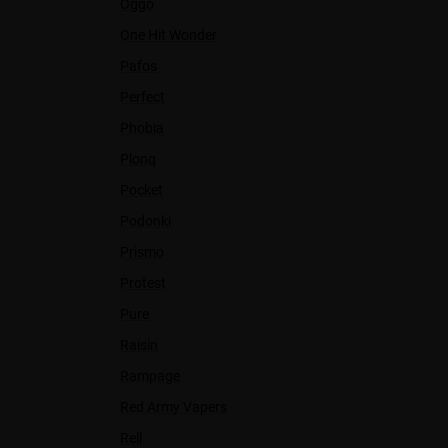
Oggo
One Hit Wonder
Pafos
Perfect
Phobia
Plonq
Pocket
Podonki
Prismo
Protest
Pure
Raisin
Rampage
Red Army Vapers
Rell