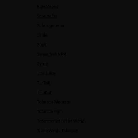
Ripe Vapes
Scandalist
Schizophrenia
Skala
Soak
Sweet Salt VPR
Syrup
The Juice
Tik Tak
Tikobar
Tobacco Monster
Tobacco Pipe
Tobacconist to the World
Trade Winds Tobacco