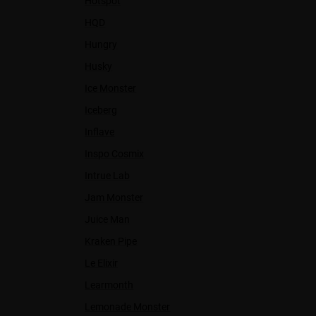
Hotspot
HQD
Hungry
Husky
Ice Monster
Iceberg
Inflave
Inspo Cosmix
Intrue Lab
Jam Monster
Juice Man
Kraken Pipe
Le Elixir
Learmonth
Lemonade Monster