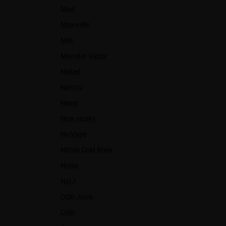
Mad
Maxwells
Milk
Monster Vapor
Naked
Narcoz
Never
New Husky
NicVape
Nitro's Cold Brew
Noise
NstJ
ODB Juice
Odin