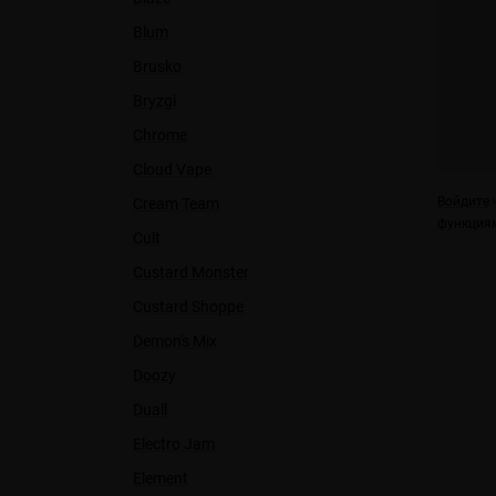
Blum
Brusko
Bryzgi
Chrome
Cloud Vape
Войдите
ч
Cream Team
функциям
Cult
Custard Monster
Custard Shoppe
Demon's Mix
Doozy
Duall
Electro Jam
Element