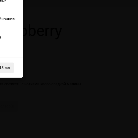
(при
ебованию
Raspberry
е
18 лет
я свежесть с нотками кисло-сладкой малины.
солевой)