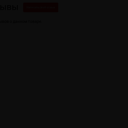
зывы
Написать свой отзыв
ывов о данном товаре.