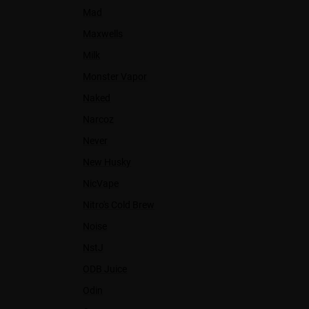
Mad
Maxwells
Milk
Monster Vapor
Naked
Narcoz
Never
New Husky
NicVape
Nitro's Cold Brew
Noise
NstJ
ODB Juice
Odin