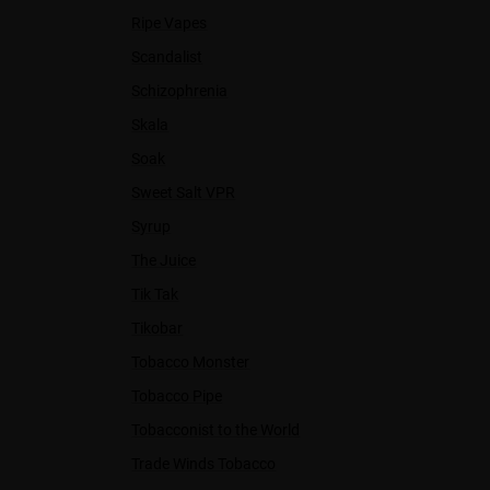
Ripe Vapes
Scandalist
Schizophrenia
Skala
Soak
Sweet Salt VPR
Syrup
The Juice
Tik Tak
Tikobar
Tobacco Monster
Tobacco Pipe
Tobacconist to the World
Trade Winds Tobacco