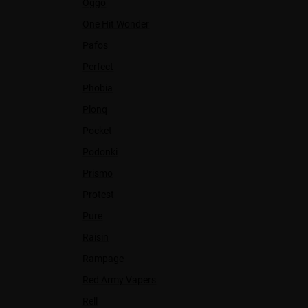
Oggo
One Hit Wonder
Pafos
Perfect
Phobia
Plonq
Pocket
Podonki
Prismo
Protest
Pure
Raisin
Rampage
Red Army Vapers
Rell