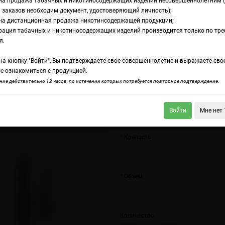
на продажа табачных и никотиносодержащих изделий несовершеннолетним 
 заказов необходим документ, удостоверяющий личность);
на дистанционная продажа никотинсодержащей продукции;
nt
рация табачных и никотиносодержащих изделий производится только по тр
дкость Trava Salt B
я.
а кнопку "Войти", Вы подтверждаете свое совершеннолетие и выражаете сво
е ознакомиться с продукцией.
 Salt Aloe & Mint
Trava Salt Blueberry & Mint
ие действительно 12 часов, по истечении которых потребуется повторное подтверждение.
Насытиться густым, терпким вкусом
Войти
Мне нет 
но с неожиданно яркой глубиной.
Крепость
20 мг (солевой strong)
20 мг (
Объем
30 мл
Количество