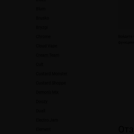
Blum
Brusko
Bryzgi
Chrome
Войдите
ч
функциям
Cloud Vape
Cream Team
Cult
Custard Monster
Custard Shoppe
Demon's Mix
Doozy
Duall
Electro Jam
От
Element