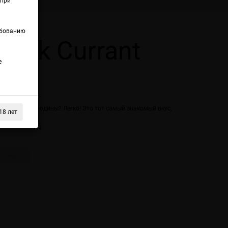
(при
ебованию
lack Currant
е
 чёрной смородины? Легко! Это тот самый знакомый вкус,
18 лет
солевой)