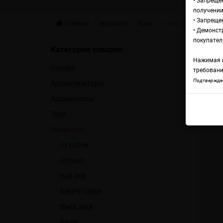
• Запреще
получении
• Запреще
Главная
Жидкости
Trava
Trava Salt Black Curra
• Демонст
Жи
покупател
Категории товаров
Нажимая н
Основа
требовани
Trava
Подтвержден
Ароматизаторы
Аромамиксы
Тара
Жидкости
All in One
Atmose
Bad Drip
Bakery Vapor
Black Jack
Blaze