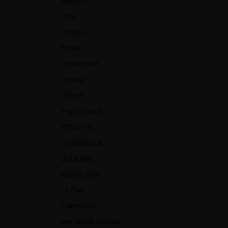
Hotspot
HQD
Hungry
Husky
Ice Monster
Iceberg
Inflave
Inspo Cosmix
Intrue Lab
Jam Monster
Juice Man
Kraken Pipe
Le Elixir
Learmonth
Lemonade Monster