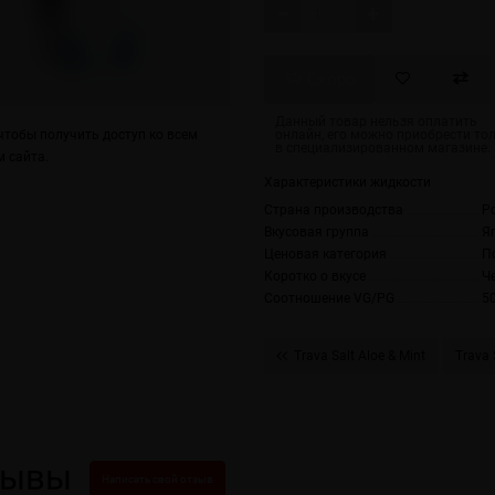
Скоро
тобы получить доступ ко всем
 сайта.
Характеристики жидкости
Страна производства
Р
Вкусовая группа
Я
Ценовая категория
П
Коротко о вкусе
Ч
Соотношение VG/PG
5
Trava Salt Aloe & Mint
Trava 
зывы
Написать свой отзыв