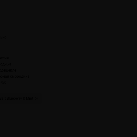
оссия
годные
одешевле
ерная смородина
0/50
Salt Blueberry & Mint