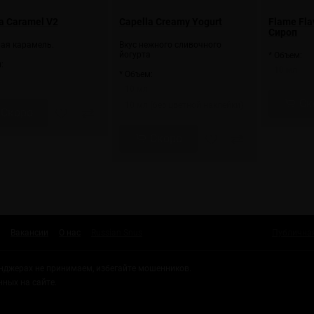
a Caramel V2
Capella Creamy Yogurt
Flame Fl
Сироп
ая карамель.
Вкус нежного сливочного
йогурта
* Объем:
:
10 мл
* Объем:
10 мл
Ск
10 мл (без цветной наклейки)
Скоро
Скоро
Вакансии
О нас
Russian Snus
Публична
енджерах не принимаем, избегайте мошенников.
нных на сайте.