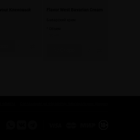
avour Кленовый
Flavor West Bavarian Cream
Баварский крем
* Объем:
10 мл
оро
Скоро
я оферта
Соглашение на обработку персональных данных