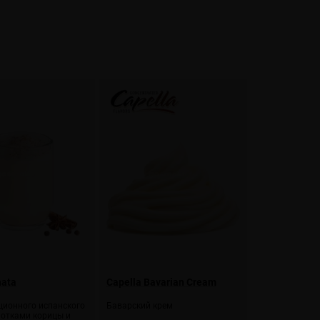
hata
Capella Bavarian Cream
ционного испанского
Баварский крем
нотками корицы и