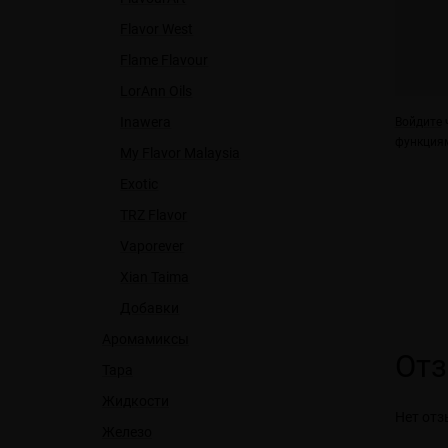
Flavor West
Flame Flavour
LorAnn Oils
Inawera
Войдите
ч
функциям
My Flavor Malaysia
Exotic
TRZ Flavor
Vaporever
Xian Taima
Добавки
Аромамиксы
От
Тара
Жидкости
Нет отз
Железо