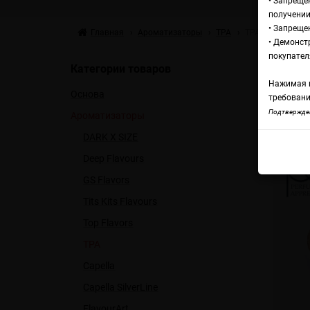
• Запреще
получении
• Запреще
Главная
Ароматизаторы
TPA
TPA Dulce de Lec
• Демонст
TP
покупател
Категории товаров
Нажимая н
Основа
требовани
TPA 
Подтвержден
Ароматизаторы
DARK X SIZE
Deep Flavours
GS Flavors
Tits Kits Flavours
Top Flavors
TPA
Capella
Capella SilverLine
FlavourArt