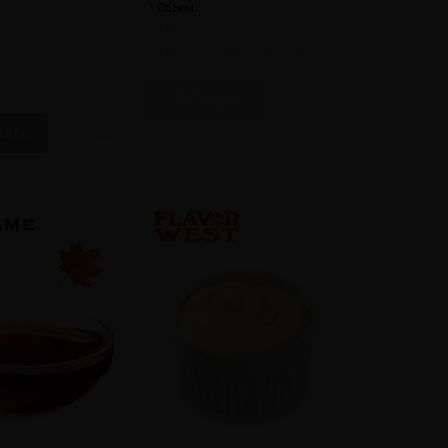
* Объем:
10 мл
10 мл (без цветной наклейки)
Скоро
пить