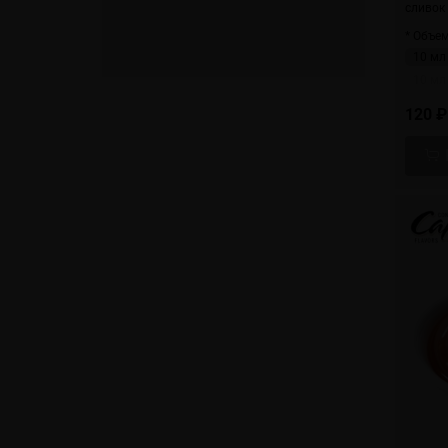
сливок 
* Объем
10 мл
10 мл
120 ₽