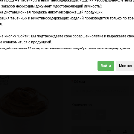
на продажа табачных и никотиносодержащих изделий несовершеннолетним 
 заказов необходим документ, удостоверяющий личность);
на дистанционная продажа никотинсодержащей продукции;
he
рация табачных и никотиносодержащих изделий производится только по тр
A Dulce de Leche
я.
а кнопку "Войти", Вы подтверждаете свое совершеннолетие и выражаете сво
е ознакомиться с продукцией.
Dragonfruit
TPA Earl Grey Tea
ие действительно 12 часов, по истечении которых потребуется повторное подтверждение.
Аромат сладкого карамельного исп
Войти
Мне нет 
Идеально с мороженым и фруктами
Объем
10 мл (без цветной наклейки)
Количество
Скоро