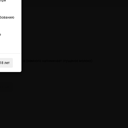
(при
ебованию
е
анского молока (немного напоминает сгущеное молоко).
18 лет
.
10 мл