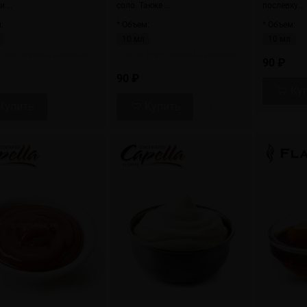
и …
соло. Также …
послевку…
:
* Объем:
* Объем:
10 мл
10 мл
 (без цветной наклейки)
10 мл (без цветной наклейки)
90 ₽
90 ₽
Ку
Купить
Купить