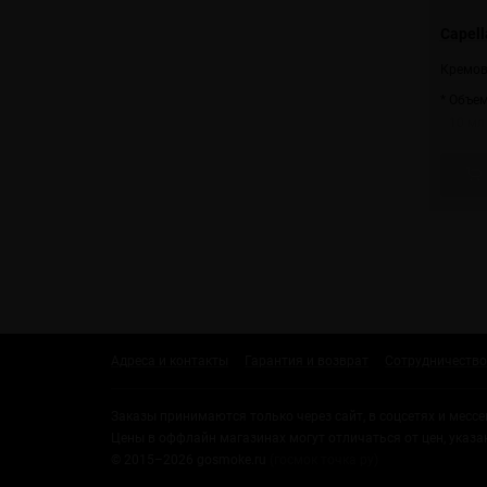
Capell
Кремов
* Объем
10 мл
Адреса и контакты
Гарантия и возврат
Сотрудничество
Заказы принимаются только через сайт, в соцсетях и месс
Цены в оффлайн магазинах могут отличаться от цен, указа
© 2015–2026 gosmoke.ru
(госмок точка ру)