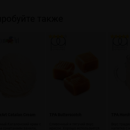
робуйте также
rArt Catalan Cream
TPA Butterscotch
TPA Horc
ный Каталонский крем с
Сливочный и тягучий вкус
Вкус тради
м сочетанием ванили,
ирисок. Хорошо используется
напитка с 