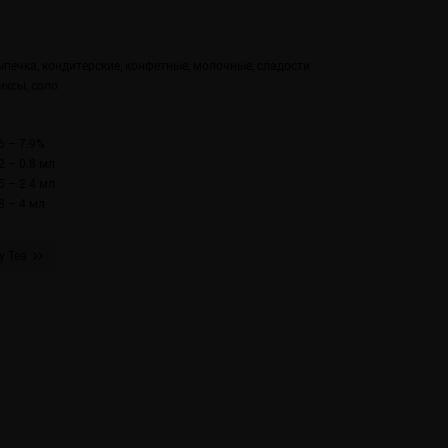
ыпечка, кондитерские, конфетные, молочные, сладости
иксы, соло
6 – 7.9%
2 – 0.8 мл
5 – 2.4 мл
8 – 4 мл
ey Tea