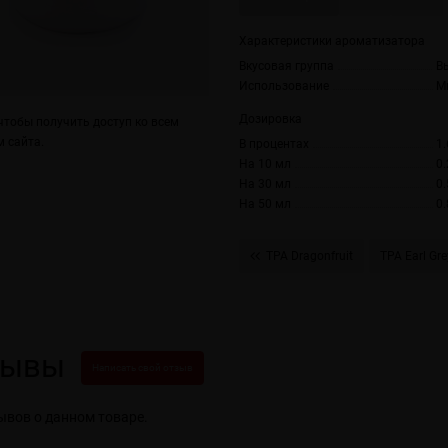
Характеристики ароматизатора
Вкусовая группа
В
Использование
М
Дозировка
тобы получить доступ ко всем
 сайта.
В процентах
1.
На 10 мл
0.
На 30 мл
0.
На 50 мл
0.
TPA Dragonfruit
TPA Earl Gr
зывы
Написать свой отзыв
ывов о данном товаре.