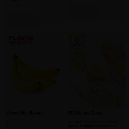
* Объем:
10 мл
Скоро
Скоро
Flavor West Banana
TPA Banana Cream
Банан
Аромат сладкого бананового
крема. Отлично сочетается с