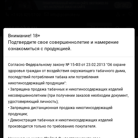
+7 926 425-57-00
info@gosmoke.ru
0 на 0 ₽
Внимание! 18+
Подтвердите свое совершеннолетие и намерение
Главная
Ароматизаторы
TPA
TPA Bananas Foster
ознакомиться с продукцией.
TPA Bananas Foster
Согласно Федеральному закону № 15-ФЗ от 23.02.2013 "Об охране
здоровья граждан от воздействия окружающего табачного дыма,
последствий потребления табака или потребления
никотинсодержащей продукции":
• Запрещена продажа табачных и никотиносодержащих изделий
несовершеннолетним (при получении заказов необходим документ,
удостоверяющий личность);
• Запрещена дистанционная продажа никотинсодержащей
продукции;
• Демонстрация табачных и никотиносодержащих изделий
производится только по требованию покупателя.