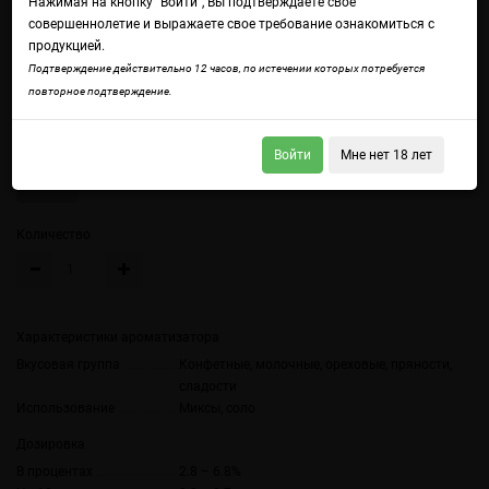
Нажимая на кнопку "Войти", Вы подтверждаете свое
совершеннолетие и выражаете свое требование ознакомиться с
продукцией.
Войдите
чтобы получить доступ ко всем функциям сайта.
Подтверждение действительно 12 часов, по истечении которых потребуется
Банановое мороженое с оттенками корицы и мускатного ореха,
повторное подтверждение.
нотками карамели и коричневого сахара
Объем
Войти
Мне нет 18 лет
10 мл
Количество
Характеристики ароматизатора
Вкусовая группа
Конфетные, молочные, ореховые, пряности,
сладости
Использование
Миксы, соло
Дозировка
В процентах
2.8 – 6.8%