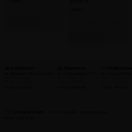
* Объем:
другими кр…
10 мл
* Объем:
10 мл
Скоро
10 мл (без цветной наклейки)
Скоро
Бауманская
Тушинская
Профсоюзн
ул. Фридриха Энгельса, 23с4
пр. Стратонавтов, 11с1
ул. Профсоюзная,
пн-пт: 10:00-22:00
пн-пт: 12:00-21:00
пн-пт: 10:00-22:00
сб, вс: 10:00-22:00
сб, вс: 12:00-21:00
сб, вс: 10:00-22:00
+7 926 425-57-00
+7 929 941-66-48
+7 903 199-55-65
Оптовый отдел
+7 915 244-20-40
opt@gosmoke.ru
пн-пт: 12:00-21:00