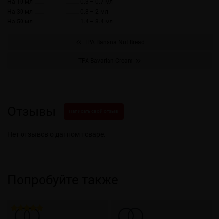
На 10 мл
0.3 – 0.7 мл
На 30 мл
0.8 – 2 мл
На 50 мл
1.4 – 3.4 мл
TPA Banana Nut Bread
TPA Bavarian Cream
Отзывы
Написать свой отзыв
Нет отзывов о данном товаре.
Попробуйте также