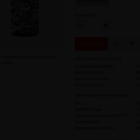
VG в комплекте
Количество
Купить
тобы получить доступ ко всем
Характеристики жидкости
 сайта.
Страна производства
Р
Вкусовая группа
М
Ценовая категория
П
Коротко о вкусе
Д
Характеристики конструктора
Тип
Ty
Целевой объем
1
Целевое соотношение VG/PG
7
Комплектация
А
Объем ароматизатора
2