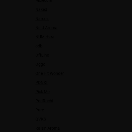
Molecula
Naked
Narcoz
NstJ Aroma
NUM Ням
odb
OffLine
Oggo
One Hit Wonder
PDNKI
Pick Me
PodRochi
Pure
QVKS
Raisin Aroma