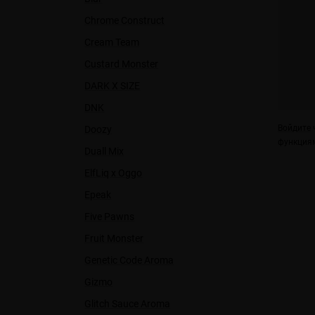
Chrome Construct
Cream Team
Custard Monster
DARK X SIZE
DNK
Войдите
ч
Doozy
функциям
Duall Міx
ElfLiq x Oggo
Epeak
Five Pawns
Fruit Monster
Genetic Code Aroma
Gizmo
Glitch Sauce Aroma