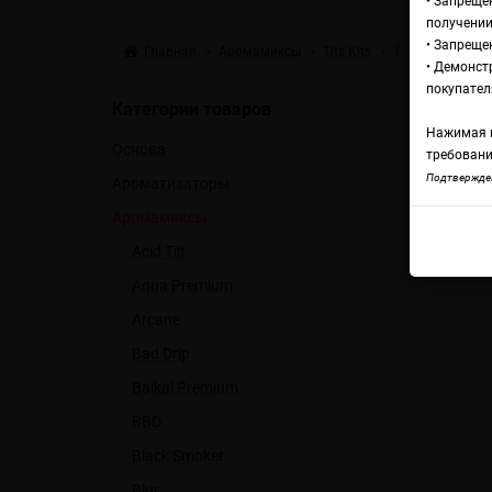
• Запреще
получении
• Запреще
Главная
Аромамиксы
Tits Kits
Tits Kits Синд
• Демонст
Ар
покупател
Категории товаров
Нажимая н
Основа
М
требовани
Подтвержден
Ароматизаторы
Аромамиксы
Tits
Acid Tilt
Aqua Premium
Arcane
Bad Drip
Baikal Premium
BBD
Black Smoker
Blur