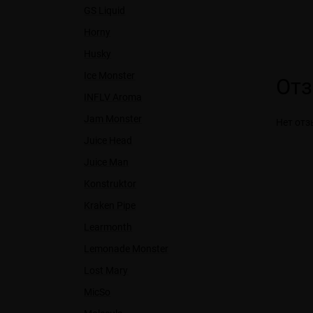
GS Liquid
Horny
Husky
Ice Monster
От
INFLV Aroma
Jam Monster
Нет отз
Juice Head
Juice Man
Konstruktor
Kraken Pipe
Learmonth
Lemonade Monster
Lost Mary
MicSo