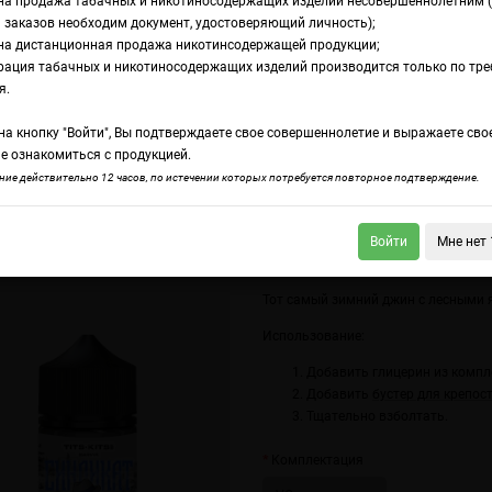
на продажа табачных и никотиносодержащих изделий несовершеннолетним 
 заказов необходим документ, удостоверяющий личность);
на дистанционная продажа никотинсодержащей продукции;
икат Мафия
рация табачных и никотиносодержащих изделий производится только по тр
омамикс Tits Kits
я.
а кнопку "Войти", Вы подтверждаете свое совершеннолетие и выражаете сво
афия
е ознакомиться с продукцией.
ие действительно 12 часов, по истечении которых потребуется повторное подтверждение.
Войти
Мне нет 
 Kits Синдикат Мунгики
Tits Kits Синдикат Коза Ностра
Тот самый зимний джин с лесными 
Использование:
Добавить глицерин из компл
Добавить
бустер для крепос
Тщательно взболтать.
Комплектация