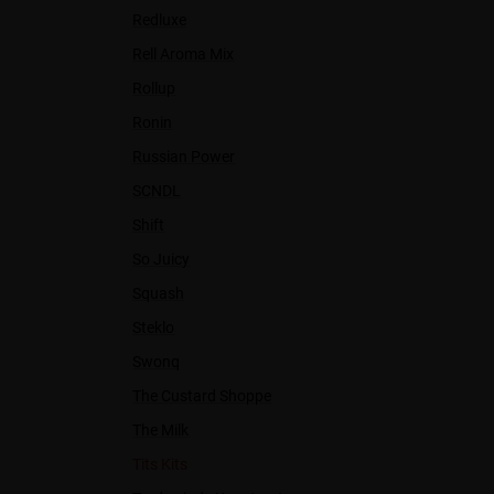
Redluxe
Rell Aroma Mix
Rollup
Ronin
Russian Power
SCNDL
Shift
So Juicy
Squash
Steklo
Swonq
The Custard Shoppe
The Milk
Tits Kits