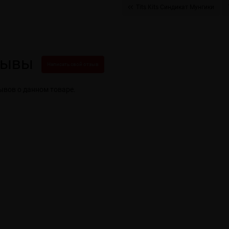
Tits Kits Синдикат Мунгики
зывы
Написать свой отзыв
ывов о данном товаре.