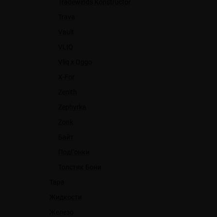
Tradewinds Konstructor
Trava
Vault
VLIQ
Vliq x Oggo
X-For
Zenith
Zephyrka
Zonk
Байт
ПодГонки
Толстяк Бони
Тара
Жидкости
Железо