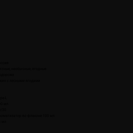
оссия
ятные, необычные, ягодные
одороже
жин с лесными ягодами
pe-L
00 мл
0/30
роматизатор во флаконе 100 мл
8 мл