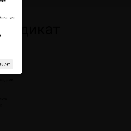
(при
ебованию
 Синдикат
е
18 лет
ягодами.
екта
ти