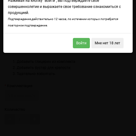
Нажимая на кнопку "Войти", Вы подтверждаете свое
совершеннолетие и выражаете свое требование ознакомиться с
продукцией.
Подтверждение действительно 12 часов, по истечении которых потребуется
повторное подтверждение.
Войдите
чтобы получить доступ ко всем функциям сайта.
Солёная карамель — тягучая сладость карамели с аккуратным
солёным акцентом.
Войти
Мне нет 18 лет
Использование:
Добавить глицерин из комплекта
Добавить
бустер для крепости
Тщательно взболтать.
Комплектация
VG в комплекте
Количество