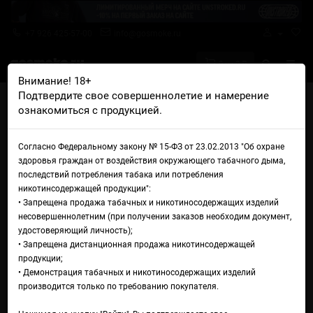
+7 926 425-57-00
info@gosmoke.ru
0 на 0 ₽
Внимание! 18+
Подтвердите свое совершеннолетие и намерение
Главная
Аромамиксы
Tits Kits
Tits Kits Crispy Laura
ознакомиться с продукцией.
Аромамикс Tits Kits Crispy
Согласно Федеральному закону № 15-ФЗ от 23.02.2013 "Об охране
Laura
здоровья граждан от воздействия окружающего табачного дыма,
последствий потребления табака или потребления
никотинсодержащей продукции":
• Запрещена продажа табачных и никотиносодержащих изделий
несовершеннолетним (при получении заказов необходим документ,
удостоверяющий личность);
• Запрещена дистанционная продажа никотинсодержащей
продукции;
• Демонстрация табачных и никотиносодержащих изделий
производится только по требованию покупателя.