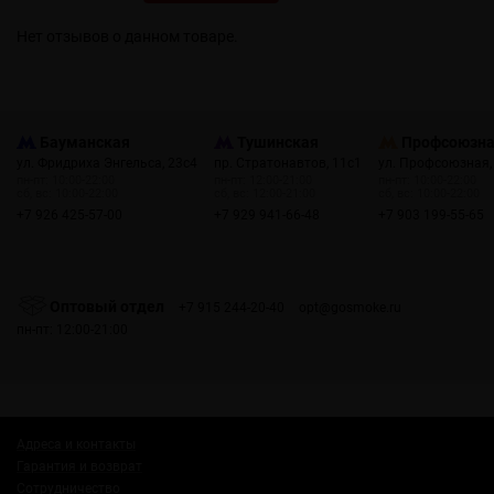
Нет отзывов о данном товаре.
Бауманская
Тушинская
Профсоюзн
ул. Фридриха Энгельса, 23с4
пр. Стратонавтов, 11с1
ул. Профсоюзная,
пн-пт: 10:00-22:00
пн-пт: 12:00-21:00
пн-пт: 10:00-22:00
сб, вс: 10:00-22:00
сб, вс: 12:00-21:00
сб, вс: 10:00-22:00
+7 926 425-57-00
+7 929 941-66-48
+7 903 199-55-65
Оптовый отдел
+7 915 244-20-40
opt@gosmoke.ru
пн-пт: 12:00-21:00
Адреса и контакты
Гарантия и возврат
Сотрудничество