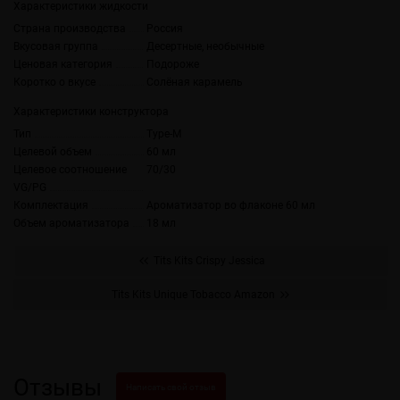
Характеристики жидкости
Страна производства
Россия
Вкусовая группа
Десертные, необычные
Ценовая категория
Подороже
Коротко о вкусе
Солёная карамель
Характеристики конструктора
Тип
Type-M
Целевой объем
60 мл
Целевое соотношение
70/30
VG/PG
Комплектация
Ароматизатор во флаконе 60 мл
Объем ароматизатора
18 мл
Tits Kits Crispy Jessica
Tits Kits Unique Tobacco Amazon
Отзывы
Написать свой отзыв