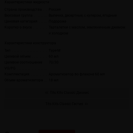
Характеристики жидкости
Страна производства
Россия
Вкусовая группа
Выпечка, десертные, с кулером, ягодные
Ценовая категория
Подороже
Коротко о вкусе
Тарталетки с маслом, земляничным джемом
и холодком
Характеристики конструктора
Тип
Type-M
Целевой объем
60 мл
Целевое соотношение
70/30
VG/PG
Комплектация
Ароматизатор во флаконе 60 мл
Объем ароматизатора
18 мл
Tits Kits Classic Дионис
Tits Kits Classic Гестия