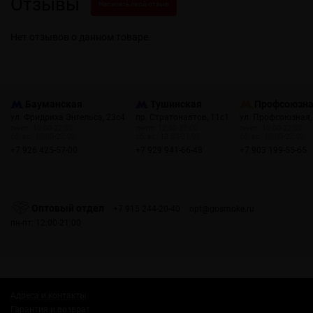
Отзывы
Написать свой отзыв
Нет отзывов о данном товаре.
Бауманская
Тушинская
Профсоюзн
ул. Фридриха Энгельса, 23с4
пр. Стратонавтов, 11с1
ул. Профсоюзная,
пн-пт: 10:00-22:00
пн-пт: 12:00-21:00
пн-пт: 10:00-22:00
сб, вс: 10:00-22:00
сб, вс: 12:00-21:00
сб, вс: 10:00-22:00
+7 926 425-57-00
+7 929 941-66-48
+7 903 199-55-65
Оптовый отдел
+7 915 244-20-40
opt@gosmoke.ru
пн-пт: 12:00-21:00
Адреса и контакты
Гарантия и возврат