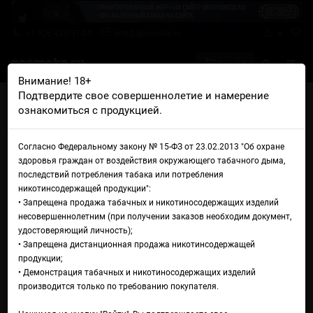
+7 926 425-57-00
info@gosmoke.ru
0 на 0 ₽
Внимание! 18+
Подтвердите свое совершеннолетие и намерение
Главная
Аромамиксы
Tits Kits
Tits Kits Classic Афина
ознакомиться с продукцией.
Аромамикс Tits Kits Classic
Согласно Федеральному закону № 15-ФЗ от 23.02.2013 "Об охране
Афина
здоровья граждан от воздействия окружающего табачного дыма,
последствий потребления табака или потребления
никотинсодержащей продукции":
• Запрещена продажа табачных и никотиносодержащих изделий
несовершеннолетним (при получении заказов необходим документ,
удостоверяющий личность);
• Запрещена дистанционная продажа никотинсодержащей
продукции;
• Демонстрация табачных и никотиносодержащих изделий
производится только по требованию покупателя.