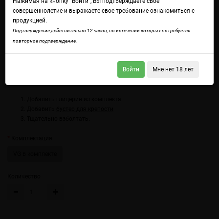
Нажимая на кнопку "Войти", Вы подтверждаете свое
совершеннолетие и выражаете свое требование ознакомиться с
продукцией.
Подтверждение действительно 12 часов, по истечении которых потребуется
повторное подтверждение.
Войдите
чтобы получить доступ ко всем функциям сайта.
Тарталетки с клубничным джемом. Песочная основа и густая ягодная
начинка с выраженной сладостью.
Войти
Мне нет 18 лет
Использование:
Добавить глицерин из комплекта
Добавить
бустер для крепости
Тщательно взболтать.
Комплектация
VG в комплекте
Количество