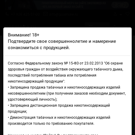
+7 926 425-57-00
info@gosmoke.ru
0 на 0 ₽
Внимание! 18+
Подтвердите свое совершеннолетие и намерение
Главная
Жидкости
The Juice
The Juice Salt Guava Peach
ознакомиться с продукцией.
Жидкость The Juice Salt
Согласно Федеральному закону № 15-ФЗ от 23.02.2013 "Об охране
Guava Peach
здоровья граждан от воздействия окружающего табачного дыма,
последствий потребления табака или потребления
никотинсодержащей продукции":
• Запрещена продажа табачных и никотиносодержащих изделий
несовершеннолетним (при получении заказов необходим документ,
удостоверяющий личность);
• Запрещена дистанционная продажа никотинсодержащей
продукции;
• Демонстрация табачных и никотиносодержащих изделий
производится только по требованию покупателя.