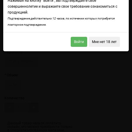
Нажимая на кнопку "Войти", Вы подтверждаете свое
совершеннолетие и выражаете свое требование ознакомиться с
продукцией.
Подтверждение действительно 12 часов, по истечении которых потребуется
повторное подтверждение.
Войдите
чтобы получить доступ ко всем функциям сайта.
Сладкий аромат нежной тропической гуавы и спелого сладкого
персика.
Войти
Мне нет 18 лет
Крепость
20 мг (солевой)
Объем
10 мл
Количество