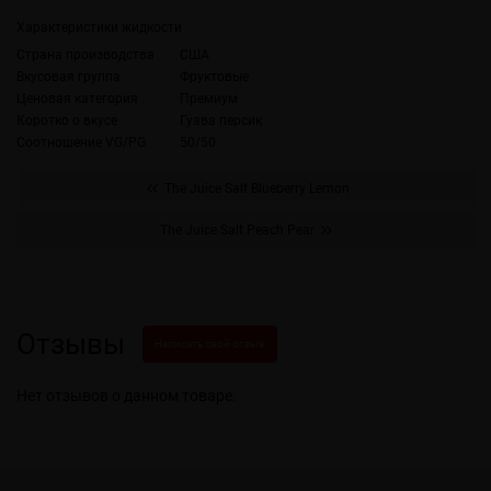
Характеристики жидкости
Страна производства
США
Вкусовая группа
Фруктовые
Ценовая категория
Премиум
Коротко о вкусе
Гуава персик
Соотношение VG/PG
50/50
The Juice Salt Blueberry Lemon
The Juice Salt Peach Pear
Отзывы
Написать свой отзыв
Нет отзывов о данном товаре.