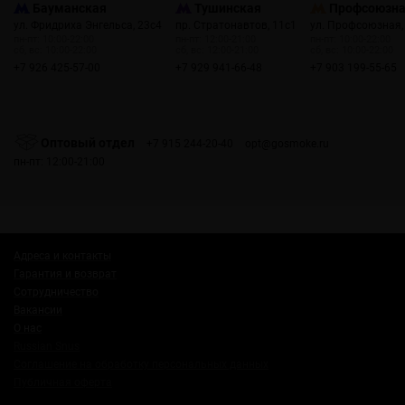
Бауманская
Тушинская
Профсоюзн
ул. Фридриха Энгельса, 23с4
пр. Стратонавтов, 11с1
ул. Профсоюзная,
пн-пт: 10:00-22:00
пн-пт: 12:00-21:00
пн-пт: 10:00-22:00
сб, вс: 10:00-22:00
сб, вс: 12:00-21:00
сб, вс: 10:00-22:00
+7 926 425-57-00
+7 929 941-66-48
+7 903 199-55-65
Оптовый отдел
+7 915 244-20-40
opt@gosmoke.ru
пн-пт: 12:00-21:00
Адреса и контакты
Гарантия и возврат
Сотрудничество
Вакансии
О нас
Russian Snus
Соглашение на обработку персональных данных
Публичная оферта