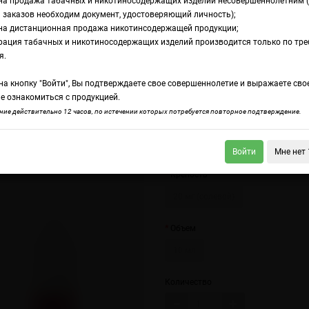
на продажа табачных и никотиносодержащих изделий несовершеннолетним 
 заказов необходим документ, удостоверяющий личность);
на дистанционная продажа никотинсодержащей продукции;
ess
рация табачных и никотиносодержащих изделий производится только по тр
дкость Syrup Salt 
я.
а кнопку "Войти", Вы подтверждаете свое совершеннолетие и выражаете сво
е ознакомиться с продукцией.
 Salt Passion Inside
Syrup Salt Yummy Black
ие действительно 12 часов, по истечении которых потребуется повторное подтверждение.
Летний освежающий ежевичный мор
Войти
Мне нет 
Крепость
20 мг (солевой)
Объем
10 мл
Количество