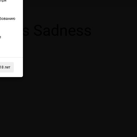
(при
ебованию
Rey's Sadness
е
с со льдом.
18 лет