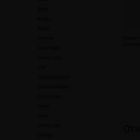
Blum
Brusko
Bryzgi
Chrome
Войдите
ч
функциям
Cloud Vape
Cream Team
Cult
Custard Monster
Custard Shoppe
Demon's Mix
Doozy
Duall
Electro Jam
От
Element