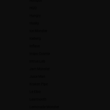
Hotspot
HQD
Hungry
Husky
Ice Monster
Iceberg
Inflave
Inspo Cosmix
Intrue Lab
Jam Monster
Juice Man
Kraken Pipe
Le Elixir
Learmonth
Lemonade Monster