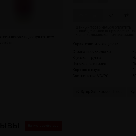
Скоро
тобы получить доступ ко всем
 сайта.
Характеристики жидкости
Страна производства
Р
Вкусовая группа
Н
Ценовая категория
П
Коротко о вкусе
Е
Соотношение VG/PG
5
Syrup Salt Passion Inside
Sy
зывы
Написать свой отзыв