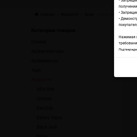
• Запреще
получении
• Запреще
Главная
Жидкости
Syrup
Syrup Salt Rey's Sadn
• Демонст
Жи
покупател
Категории товаров
Нажимая н
Основа
требовани
Syrup
Подтвержден
Ароматизаторы
Аромамиксы
Тара
Жидкости
All in One
Atmose
Bad Drip
Bakery Vapor
Black Jack
Blaze