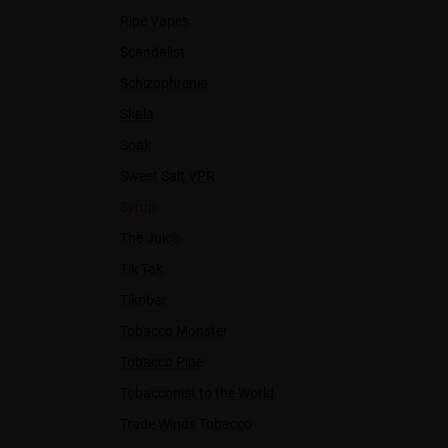
Ripe Vapes
Scandalist
Schizophrenia
Skala
Soak
Sweet Salt VPR
Syrup
The Juice
Tik Tak
Tikobar
Tobacco Monster
Tobacco Pipe
Tobacconist to the World
Trade Winds Tobacco