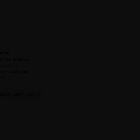
оссия
апитки, ягодные
одешевле
жевичный морс
0/50
rup Salt Yummy Black