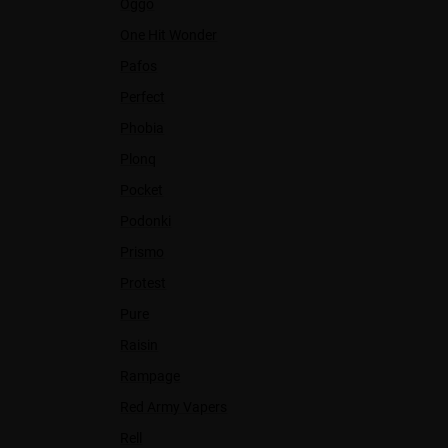
Oggo
One Hit Wonder
Pafos
Perfect
Phobia
Plonq
Pocket
Podonki
Prismo
Protest
Pure
Raisin
Rampage
Red Army Vapers
Rell