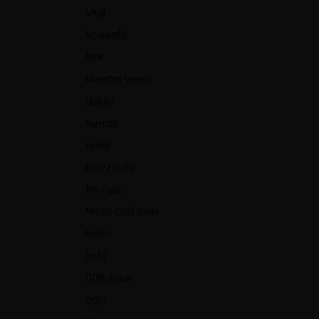
Mad
Maxwells
Milk
Monster Vapor
Naked
Narcoz
Never
New Husky
NicVape
Nitro's Cold Brew
Noise
NstJ
ODB Juice
Odin