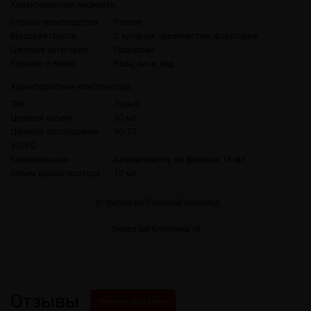
Характеристики жидкости
Страна производства
Россия
Вкусовая группа
С кулером, травянистые, фруктовые
Ценовая категория
Подороже
Коротко о вкусе
Роза, личи, лед
Характеристики конструктора
Тип
Type-S
Целевой объем
30 мл
Целевое соотношение
50/50
VG/PG
Комплектация
Ароматизатор во флаконе 15 мл
Объем ароматизатора
13 мл
Swonq Ice Розовый лимонад
Swonq Ice Клубника
Отзывы
Написать свой отзыв