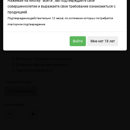
Нажимая на кнопку "Войти", Вы подтверждаете свое
совершеннолетие и выражаете свое требование ознакомиться с
продукцией.
Подтверждение действительно 12 часов, по истечении которых потребуется
повторное подтверждение.
Войдите
чтобы получить доступ ко всем функциям сайта.
Цветочная нежность розы и медовый личи, пойманные в ледяной
кристалл.
Войти
Мне нет 18 лет
Использование:
Добавить глицерин из комплекта
Добавить
бустер для крепости
Тщательно взболтать.
Комплектация
VG в комплекте
Количество