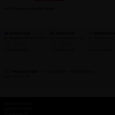
Нет отзывов о данном товаре.
Бауманская
Тушинская
Профсоюзн
ул. Фридриха Энгельса, 23с4
пр. Стратонавтов, 11с1
ул. Профсоюзная,
пн-пт: 10:00-22:00
пн-пт: 12:00-21:00
пн-пт: 10:00-22:00
сб, вс: 10:00-22:00
сб, вс: 12:00-21:00
сб, вс: 10:00-22:00
+7 926 425-57-00
+7 929 941-66-48
+7 903 199-55-65
Оптовый отдел
+7 915 244-20-40
opt@gosmoke.ru
пн-пт: 12:00-21:00
Адреса и контакты
Гарантия и возврат
Сотрудничество