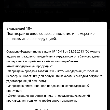
+7 926 425-57-00
info@gosmoke.ru
0 на 0 ₽
Внимание! 18+
Подтвердите свое совершеннолетие и намерение
Главная
Аромамиксы
Swonq
Swonq Ice Роза личи
ознакомиться с продукцией.
Аромамикс Swonq Ice Роза
Согласно Федеральному закону № 15-ФЗ от 23.02.2013 "Об охране
личи
здоровья граждан от воздействия окружающего табачного дыма,
последствий потребления табака или потребления
никотинсодержащей продукции":
• Запрещена продажа табачных и никотиносодержащих изделий
несовершеннолетним (при получении заказов необходим документ,
удостоверяющий личность);
• Запрещена дистанционная продажа никотинсодержащей
продукции;
• Демонстрация табачных и никотиносодержащих изделий
производится только по требованию покупателя.