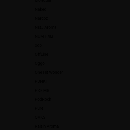
Molecula
Naked
Narcoz
NstJ Aroma
NUM Ням
odb
OffLine
Oggo
One Hit Wonder
PDNKI
Pick Me
PodRochi
Pure
QVKS
Raisin Aroma