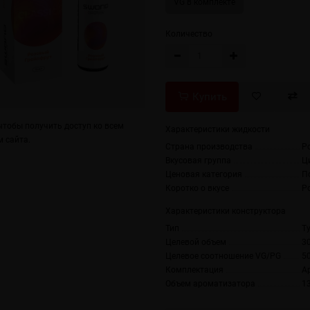
VG в комплекте
Количество
Купить
тобы получить доступ ко всем
Характеристики жидкости
 сайта.
Страна производства
Р
Вкусовая группа
Ц
Ценовая категория
П
Коротко о вкусе
Р
Характеристики конструктора
Тип
T
Целевой объем
3
Целевое соотношение VG/PG
5
Комплектация
А
Объем ароматизатора
1