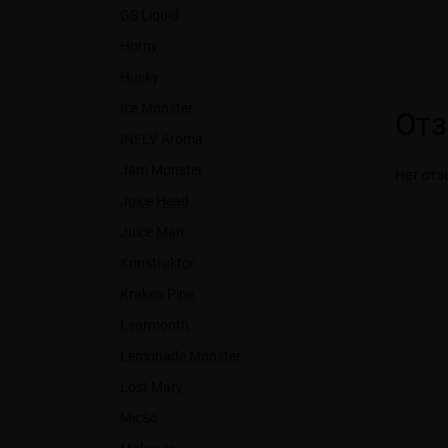
GS Liquid
Horny
Husky
Ice Monster
От
INFLV Aroma
Jam Monster
Нет отз
Juice Head
Juice Man
Konstruktor
Kraken Pipe
Learmonth
Lemonade Monster
Lost Mary
MicSo