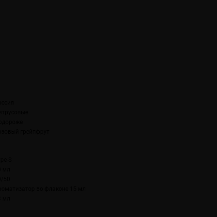
оссия
итрусовые
одороже
озовый грейпфрут
ype-S
0 мл
0/50
роматизатор во флаконе 15 мл
3 мл