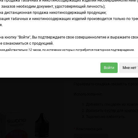
на продажа табачных и никотиносодержащих изделий несовершеннолетним 
 заказов необходим документ, удостоверяющий личность);
на дистанционная продажа никотинсодержащей продукции;
озовый грейпфрут
рация табачных и никотиносодержащих изделий производится только по тр
ромамикс Swonq Cl
я.
а кнопку "Войти", Вы подтверждаете свое совершеннолетие и выражаете сво
рейпфрут
е ознакомиться с продукцией.
ие действительно 12 часов, по истечении которых потребуется повторное подтверждение.
Войти
Мне нет 
q Classic Цитрусовая газировка
Swonq Classic Rainbow Bear
Горьковато-сладкая свежесть с роз
Использование:
Добавить глицерин из компл
Добавить
бустер для крепос
Тщательно взболтать.
Комплектация