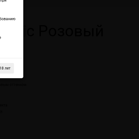
(при
ебованию
assic Розовый
е
18 лет
овым оттенком.
екта
ти