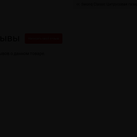
Swonq Classic Цитрусовая гази
зывы
Написать свой отзыв
ывов о данном товаре.