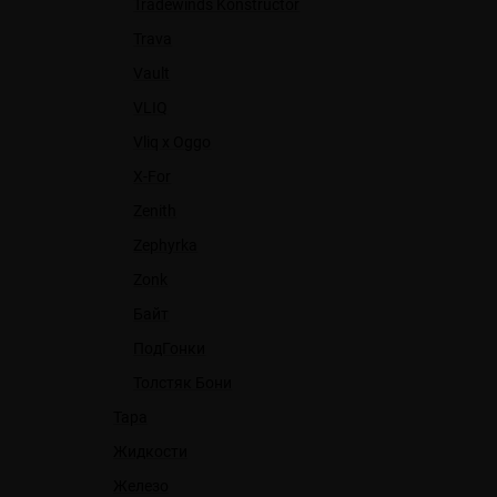
Tradewinds Konstructor
Trava
Vault
VLIQ
Vliq x Oggo
X-For
Zenith
Zephyrka
Zonk
Байт
ПодГонки
Толстяк Бони
Тара
Жидкости
Железо