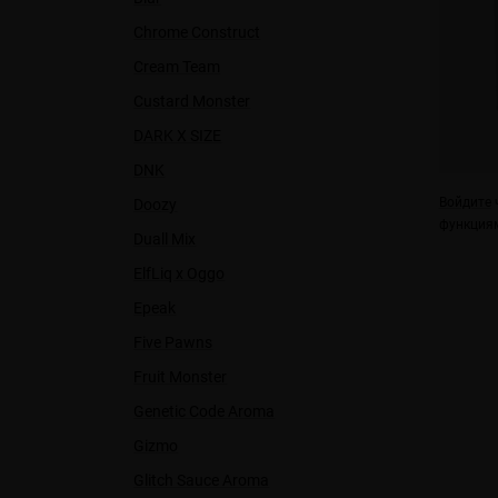
Chrome Construct
Cream Team
Custard Monster
DARK X SIZE
DNK
Войдите
ч
Doozy
функциям
Duall Міx
ElfLiq x Oggo
Epeak
Five Pawns
Fruit Monster
Genetic Code Aroma
Gizmo
Glitch Sauce Aroma