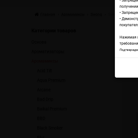
• Запреще
получении
• Запреще
Главная
Аромамиксы
Swonq
Swonq Classic Р
• Демонст
А
покупател
Категории товаров
Нажимая н
Основа
г
требовани
Подтвержден
Ароматизаторы
Аромамиксы
Swon
Acid Tilt
Aqua Premium
Arcane
Bad Drip
Baikal Premium
BBD
Black Smoker
Blur