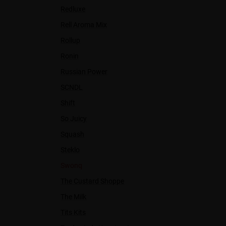
Redluxe
Rell Aroma Mix
Rollup
Ronin
Russian Power
SCNDL
Shift
So Juicy
Squash
Steklo
Swonq
The Custard Shoppe
The Milk
Tits Kits