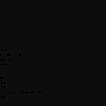
оссия
апитки, цитрусовые
одороже
ола, лимон
ype-S
0 мл
0/50
роматизатор во флаконе 15 мл
3 мл