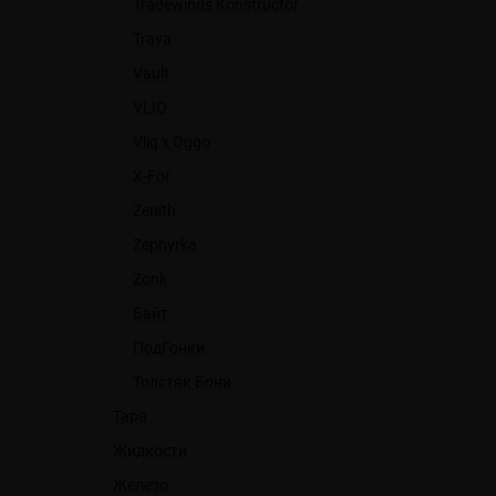
Tradewinds Konstructor
Trava
Vault
VLIQ
Vliq x Oggo
X-For
Zenith
Zephyrka
Zonk
Байт
ПодГонки
Толстяк Бони
Тара
Жидкости
Железо