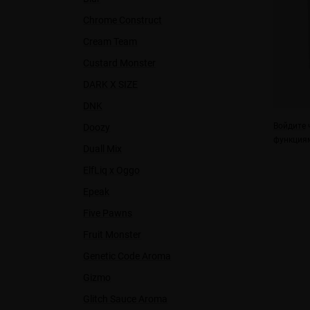
Chrome Construct
Cream Team
Custard Monster
DARK X SIZE
DNK
Войдите
ч
Doozy
функциям
Duall Міx
ElfLiq x Oggo
Epeak
Five Pawns
Fruit Monster
Genetic Code Aroma
Gizmo
Glitch Sauce Aroma