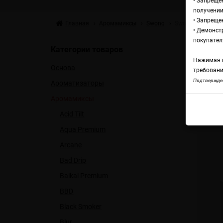
• Запреще
получении
• Запреще
Главная
Аромамиксы
Swonq
Swonq Classic К
• Демонст
Ар
покупател
Категории товаров
Нажимая н
Основа
л
требовани
Подтвержден
Ароматизаторы
Аромамиксы
Swon
Acid Tilt
Aqua Premium
Arcane
Bad Drip
Baikal Premium
BBD
Black Smoker
Blur