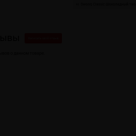
Swonq Classic Шоколадный таб
зывы
Написать свой отзыв
ывов о данном товаре.