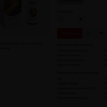
VG в комплекте
Количество
Купить
тобы получить доступ ко всем
Характеристики жидкости
 сайта.
Страна производства
Р
Вкусовая группа
Н
Ценовая категория
П
Коротко о вкусе
К
Характеристики конструктора
Тип
T
Целевой объем
3
Целевое соотношение VG/PG
5
Комплектация
А
Объем ароматизатора
1