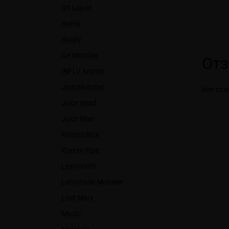
GS Liquid
Horny
Husky
Ice Monster
От
INFLV Aroma
Jam Monster
Нет отз
Juice Head
Juice Man
Konstruktor
Kraken Pipe
Learmonth
Lemonade Monster
Lost Mary
MicSo