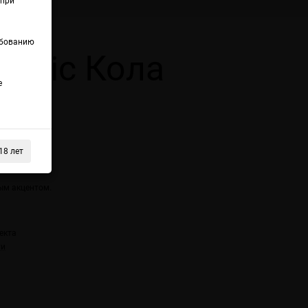
(при
ебованию
assic Кола
е
18 лет
ым акцентом.
екта
ти