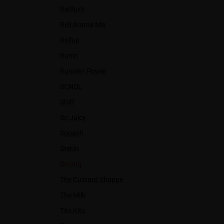
Redluxe
Rell Aroma Mix
Rollup
Ronin
Russian Power
SCNDL
Shift
So Juicy
Squash
Steklo
Swonq
The Custard Shoppe
The Milk
Tits Kits