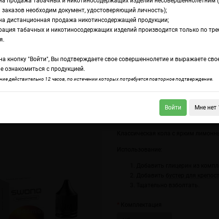
на продажа табачных и никотиносодержащих изделий несовершеннолетним 
 заказов необходим документ, удостоверяющий личность);
на дистанционная продажа никотинсодержащей продукции;
ола лимон
рация табачных и никотиносодержащих изделий производится только по тр
омамикс Swonq Cl
я.
а кнопку "Войти", Вы подтверждаете свое совершеннолетие и выражаете сво
имон
е ознакомиться с продукцией.
ие действительно 12 часов, по истечении которых потребуется повторное подтверждение.
Войти
Мне нет 
q Classic Шоколадный табак
Swonq Classic Печенье с молоком
Классическая кола с ярким лимонн
Использование:
Добавить глицерин из компл
Добавить
бустер для крепос
Тщательно взболтать.
Комплектация