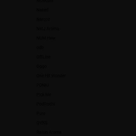
Molecula
Naked
Narcoz
NstJ Aroma
NUM Ням
odb
OffLine
Oggo
One Hit Wonder
PDNKI
Pick Me
PodRochi
Pure
QVKS
Raisin Aroma