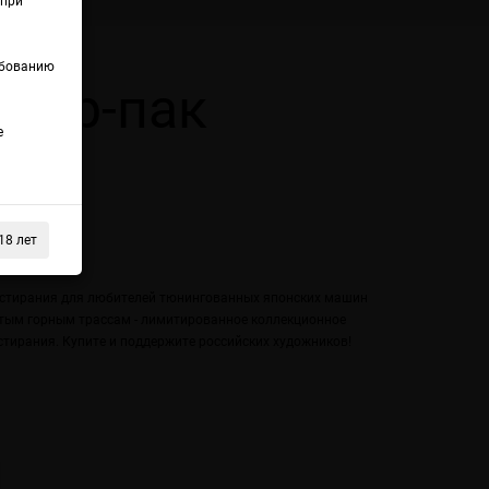
(при
ебованию
кер-пак
е
18 лет
 стирания для любителей тюнингованных японских машин
рутым горным трассам - лимитированное коллекционное
тирания. Купите и поддержите российских художников!