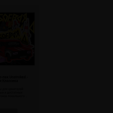
-пак Unstroked -
я Классика
ы для ценителей
ых и доступных
онок локального …