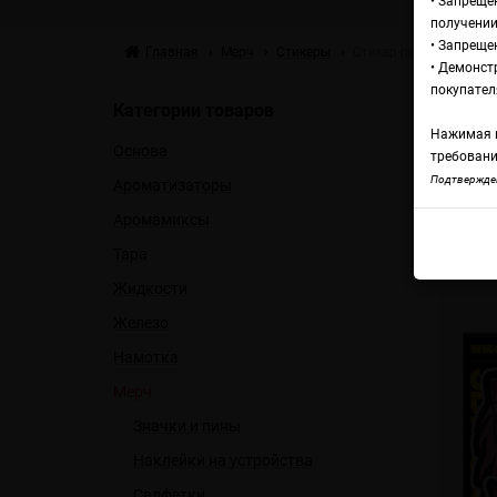
• Запреще
получении
• Запреще
Главная
Мерч
Стикеры
Стикер-пак Unstroked -
• Демонст
Л
покупател
Категории товаров
Нажимая н
Основа
Un
требовани
Подтвержден
Ароматизаторы
Аромамиксы
Стике
Тара
Жидкости
Железо
Намотка
Мерч
Значки и пины
Наклейки на устройства
Салфетки