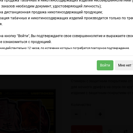
на продажа табачных и никотиносодержащих изделий несовершеннолетним 
 заказов необходим документ, удостоверяющий личность);
на дистанционная продажа никотинсодержащей продукции;
 JDM Cars
рация табачных и никотиносодержащих изделий производится только по тр
имитированный сти
я.
а кнопку "Войти", Вы подтверждаете свое совершеннолетие и выражаете сво
stroked - JDM Cars
е ознакомиться с продукцией.
ие действительно 12 часов, по истечении которых потребуется повторное подтверждение.
Войти
Мне нет 
р-пак Unstroked - Caution! Draw Graffiti
Стикер-пак Unstroked - Sky Tiger
Стикеры с защитным покрытием от
для ночного дрифта на спуск по к
издание с защитным покрытием от с
Количество
Купить