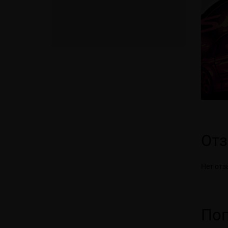
От
Нет отз
Поп