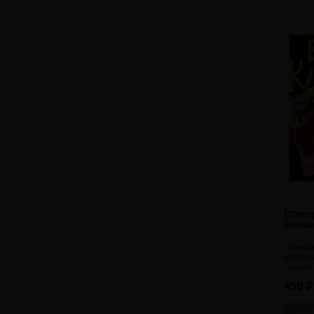
Стикер
Боева
Стикер
надежн
ПушкаГ
450 ₽