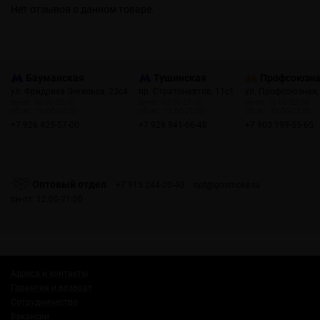
Нет отзывов о данном товаре.
Бауманская
Тушинская
Профсоюзн
ул. Фридриха Энгельса, 23с4
пр. Стратонавтов, 11с1
ул. Профсоюзная,
пн-пт: 10:00-22:00
пн-пт: 12:00-21:00
пн-пт: 10:00-22:00
сб, вс: 10:00-22:00
сб, вс: 12:00-21:00
сб, вс: 10:00-22:00
+7 926 425-57-00
+7 929 941-66-48
+7 903 199-55-65
Оптовый отдел
+7 915 244-20-40
opt@gosmoke.ru
пн-пт: 12:00-21:00
Адреса и контакты
Гарантия и возврат
Сотрудничество
Вакансии