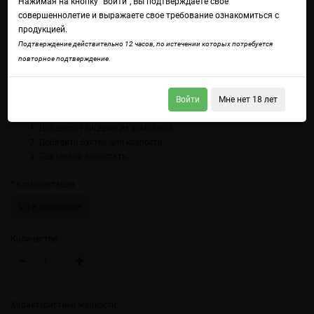
Нажимая на кнопку "Войти", Вы подтверждаете свое
совершеннолетие и выражаете свое требование ознакомиться с
продукцией.
Подтверждение действительно 12 часов, по истечении которых потребуется
повторное подтверждение.
Войдите
чтобы получить доступ ко всем функциям сайта.
Сладкая клубника и терпкая кислинка ревеня с ярким контрастом.
Войти
Мне нет 18 лет
Использование:
Добавить глицерин из комплекта
Добавить
бустер для крепости
Тщательно взболтать.
Комплектация
VG в комплекте
Количество
Характеристики жидкости