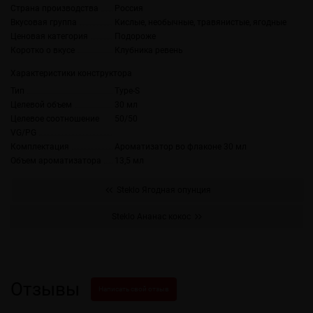
Страна производства
Россия
Вкусовая группа
Кислые, необычные, травянистые, ягодные
Ценовая категория
Подороже
Коротко о вкусе
Клубника ревень
Характеристики конструктора
Тип
Type-S
Целевой объем
30 мл
Целевое соотношение
50/50
VG/PG
Комплектация
Ароматизатор во флаконе 30 мл
Объем ароматизатора
13,5 мл
Steklo Ягодная опунция
Steklo Ананас кокос
Отзывы
Написать свой отзыв