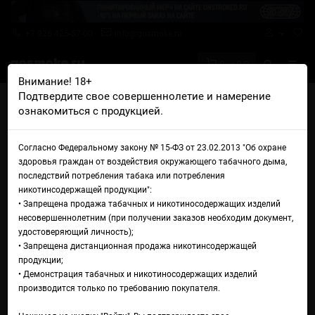
+7 926 425-57-00
info@gosmoke.ru
0 на 0 ₽
Внимание! 18+
Подтвердите свое совершеннолетие и намерение
Главная
Аромамиксы
Steklo
Steklo Клубника ревень
ознакомиться с продукцией.
Аромамикс Steklo Клубника
Согласно Федеральному закону № 15-ФЗ от 23.02.2013 "Об охране
ревень
здоровья граждан от воздействия окружающего табачного дыма,
последствий потребления табака или потребления
никотинсодержащей продукции":
• Запрещена продажа табачных и никотиносодержащих изделий
несовершеннолетним (при получении заказов необходим документ,
удостоверяющий личность);
• Запрещена дистанционная продажа никотинсодержащей
продукции;
• Демонстрация табачных и никотиносодержащих изделий
производится только по требованию покупателя.