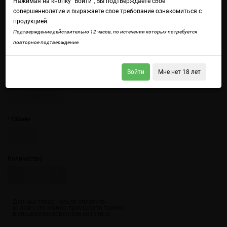
Нажимая на кнопку "Войти", Вы подтверждаете свое
совершеннолетие и выражаете свое требование ознакомиться с
продукцией.
Подтверждение действительно 12 часов, по истечении которых потребуется
повторное подтверждение.
Войдите
чтобы получить доступ ко всем функциям сайта.
Уникальный вкус, который нужно попробовать, чтобы понять
Войти
Мне нет 18 лет
Крепость
20 мг (солевой)
Объем
30 мл
Количество