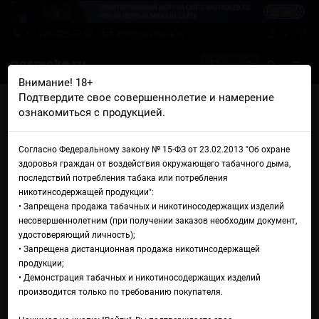
+7 926 425-57-00
info@gosmoke.ru
0 на 0 ₽
Внимание! 18+
Подтвердите свое совершеннолетие и намерение
Главная
Жидкости
Soak
Soak L Salt Aloe Vera
ознакомиться с продукцией.
Жидкость Soak L Salt Aloe
Согласно Федеральному закону № 15-ФЗ от 23.02.2013 "Об охране
Vera
здоровья граждан от воздействия окружающего табачного дыма,
последствий потребления табака или потребления
никотинсодержащей продукции":
• Запрещена продажа табачных и никотиносодержащих изделий
несовершеннолетним (при получении заказов необходим документ,
удостоверяющий личность);
• Запрещена дистанционная продажа никотинсодержащей
продукции;
• Демонстрация табачных и никотиносодержащих изделий
производится только по требованию покупателя.