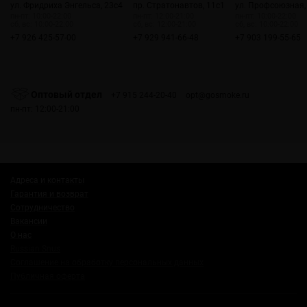
ул. Фридриха Энгельса, 23с4
пр. Стратонавтов, 11с1
ул. Профсоюзная,
пн-пт: 10:00-22:00
пн-пт: 12:00-21:00
пн-пт: 10:00-22:00
сб, вс: 10:00-22:00
сб, вс: 12:00-21:00
сб, вс: 10:00-22:00
+7 926 425-57-00
+7 929 941-66-48
+7 903 199-55-65
Оптовый отдел
+7 915 244-20-40
opt@gosmoke.ru
пн-пт: 12:00-21:00
Адреса и контакты
Гарантия и возврат
Сотрудничество
Вакансии
О нас
Russian Snus
Соглашение на обработку персональных данных
Публичная оферта