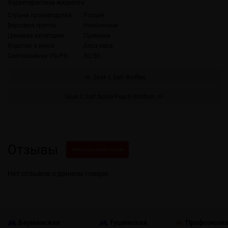
Характеристики жидкости
Страна производства
Россия
Вкусовая группа
Необычные
Ценовая категория
Премиум
Коротко о вкусе
Алоэ вера
Соотношение VG/PG
50/50
Soak L Salt Waffles
Soak L Salt Apple Peach Bonbon
Отзывы
Написать свой отзыв
Нет отзывов о данном товаре.
Бауманская
Тушинская
Профсоюзн