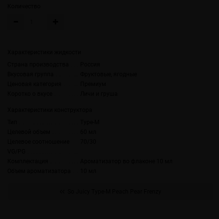
Количество
Характеристики жидкости
Страна производства
Россия
Вкусовая группа
Фруктовые, ягодные
Ценовая категория
Премиум
Коротко о вкусе
Личи и груша
Характеристики конструктора
Тип
Type-M
Целевой объем
60 мл
Целевое соотношение
70/30
VG/PG
Комплектация
Ароматизатор во флаконе 10 мл
Объем ароматизатора
10 мл
So Juicy Type-M Peach Pear Frenzy