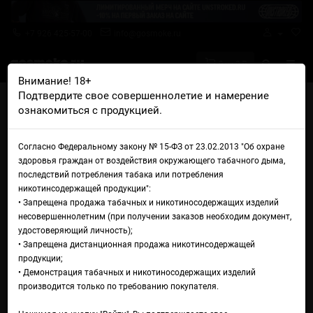
+7 926 425-57-00
info@gosmoke.ru
0 на 0 ₽
Внимание! 18+
Подтвердите свое совершеннолетие и намерение
Главная
Аромамиксы
So Juicy
ознакомиться с продукцией.
So Juicy Type-M Pear Lychee Thunder
Аромамикс So Juicy Type-M
Согласно Федеральному закону № 15-ФЗ от 23.02.2013 "Об охране
здоровья граждан от воздействия окружающего табачного дыма,
Pear Lychee Thunder
последствий потребления табака или потребления
никотинсодержащей продукции":
• Запрещена продажа табачных и никотиносодержащих изделий
несовершеннолетним (при получении заказов необходим документ,
удостоверяющий личность);
• Запрещена дистанционная продажа никотинсодержащей
продукции;
• Демонстрация табачных и никотиносодержащих изделий
производится только по требованию покупателя.