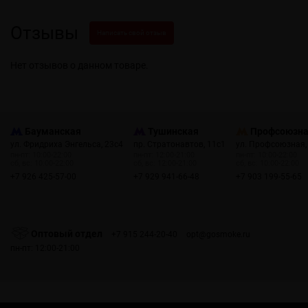
Отзывы
Написать свой отзыв
Нет отзывов о данном товаре.
Бауманская
Тушинская
Профсоюзн
ул. Фридриха Энгельса, 23с4
пр. Стратонавтов, 11с1
ул. Профсоюзная,
пн-пт: 10:00-22:00
пн-пт: 12:00-21:00
пн-пт: 10:00-22:00
сб, вс: 10:00-22:00
сб, вс: 12:00-21:00
сб, вс: 10:00-22:00
+7 926 425-57-00
+7 929 941-66-48
+7 903 199-55-65
Оптовый отдел
+7 915 244-20-40
opt@gosmoke.ru
пн-пт: 12:00-21:00