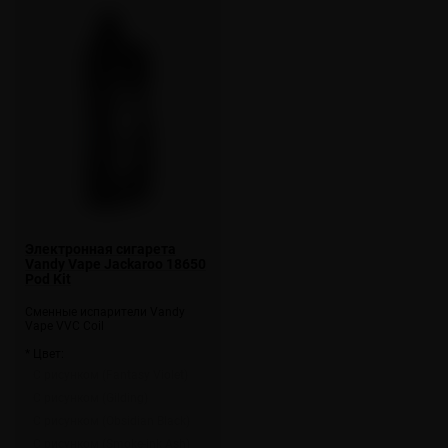
Электронная сигарета
Vandy Vape Jackaroo 18650
Pod Kit
Сменные испарители Vandy
Vape VVC Coil
* Цвет:
С рисунком (Fantasy Violet)
С рисунком (Gilding)
С рисунком (Obsidian Black)
С рисунком (Smoke-ink Ash)