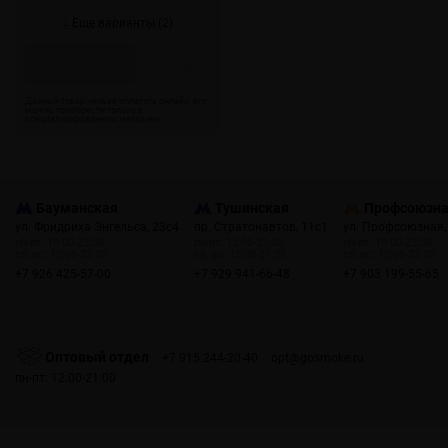
↓ Еще варианты (2)
Скоро
Бауманская
Тушинская
Профсоюзн
ул. Фридриха Энгельса, 23с4
пр. Стратонавтов, 11с1
ул. Профсоюзная,
пн-пт: 10:00-22:00
пн-пт: 12:00-21:00
пн-пт: 10:00-22:00
сб, вс: 10:00-22:00
сб, вс: 12:00-21:00
сб, вс: 10:00-22:00
+7 926 425-57-00
+7 929 941-66-48
+7 903 199-55-65
Оптовый отдел
+7 915 244-20-40
opt@gosmoke.ru
пн-пт: 12:00-21:00