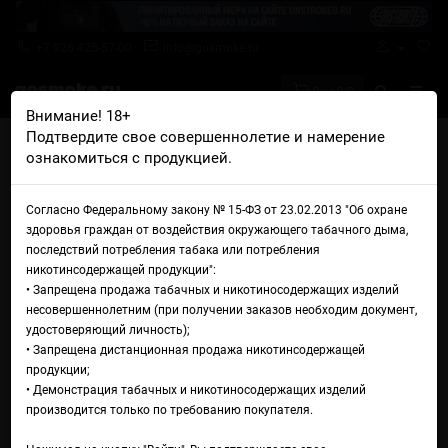
+7 926 425-57-00
info@gosmoke.ru
0 на 0 ₽
Внимание! 18+
Подтвердите свое совершеннолетие и намерение
Главная
Железо
Сменные испарители
ознакомиться с продукцией.
Сменный испаритель Vandy Vape VVC Coil
Сменный испаритель Vandy
Согласно Федеральному закону № 15-ФЗ от 23.02.2013 "Об охране
здоровья граждан от воздействия окружающего табачного дыма,
Vape VVC Coil
последствий потребления табака или потребления
никотинсодержащей продукции":
• Запрещена продажа табачных и никотиносодержащих изделий
несовершеннолетним (при получении заказов необходим документ,
удостоверяющий личность);
• Запрещена дистанционная продажа никотинсодержащей
продукции;
• Демонстрация табачных и никотиносодержащих изделий
производится только по требованию покупателя.