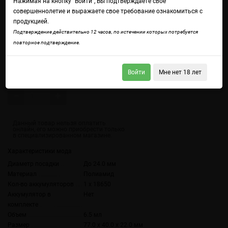
Нажимая на кнопку "Войти", Вы подтверждаете свое
совершеннолетие и выражаете свое требование ознакомиться с
продукцией.
Подтверждение действительно 12 часов, по истечении которых потребуется
повторное подтверждение.
Войдите
чтобы получить доступ ко всем функциям сайта.
Войти
Мне нет 18 лет
Количество
Характеристики мода
Диаметр посадки
До 24.0 мм
Материал
Полиамид
Кол-во аккумуляторов
1 х 18650
Аккумулятор в
Нет
комплекте
Объем
6.5 мл
Размер
77.0 x 40.0 x 22.0 мм