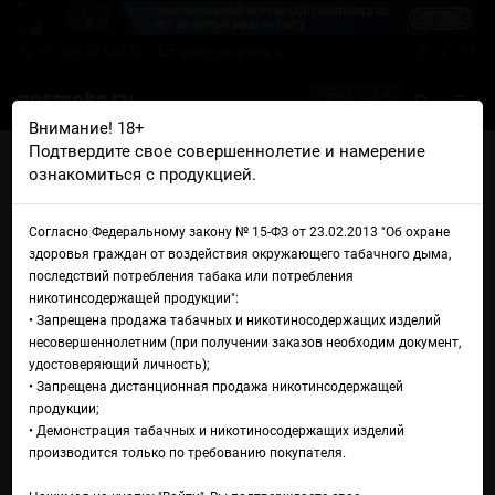
+7 926 425-57-00
info@gosmoke.ru
0 на 0 ₽
Внимание! 18+
Подтвердите свое совершеннолетие и намерение
Главная
Железо
Сквонк моды
ознакомиться с продукцией.
Сквонк мех мод RMG Mods Imago V2 Red Yellow
Сквонк мех мод RMG Mods
Согласно Федеральному закону № 15-ФЗ от 23.02.2013 "Об охране
здоровья граждан от воздействия окружающего табачного дыма,
Imago V2 Red Yellow
последствий потребления табака или потребления
никотинсодержащей продукции":
• Запрещена продажа табачных и никотиносодержащих изделий
несовершеннолетним (при получении заказов необходим документ,
удостоверяющий личность);
• Запрещена дистанционная продажа никотинсодержащей
продукции;
• Демонстрация табачных и никотиносодержащих изделий
производится только по требованию покупателя.