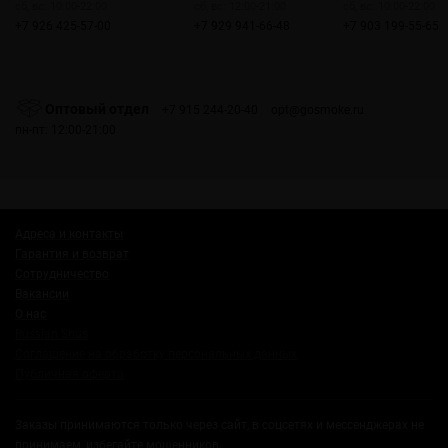
сб, вс: 10:00-22:00
сб, вс: 12:00-21:00
сб, вс: 10:00-22:00
+7 926 425-57-00
+7 929 941-66-48
+7 903 199-55-65
Оптовый отдел
+7 915 244-20-40
opt@gosmoke.ru
пн-пт: 12:00-21:00
Адреса и контакты
Гарантия и возврат
Сотрудничество
Вакансии
О нас
Russian Snus
Соглашение на обработку персональных данных
Публичная оферта
Заказы принимаются только через сайт, в соцсетях и мессенджерах не
принимаем, избегайте мошенников.