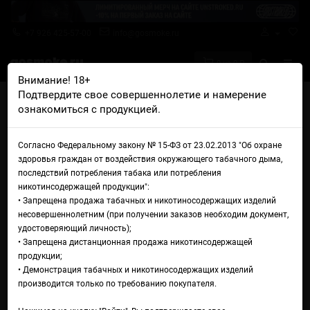
+7 926 425-57-00
info@gosmoke.ru
0 на 0 ₽
Внимание! 18+
Подтвердите свое совершеннолетие и намерение
Главная
Аромамиксы
Shift
Shift Спелое манго
ознакомиться с продукцией.
Аромамикс Shift Спелое
Согласно Федеральному закону № 15-ФЗ от 23.02.2013 "Об охране
манго
здоровья граждан от воздействия окружающего табачного дыма,
последствий потребления табака или потребления
никотинсодержащей продукции":
• Запрещена продажа табачных и никотиносодержащих изделий
несовершеннолетним (при получении заказов необходим документ,
удостоверяющий личность);
• Запрещена дистанционная продажа никотинсодержащей
продукции;
• Демонстрация табачных и никотиносодержащих изделий
производится только по требованию покупателя.