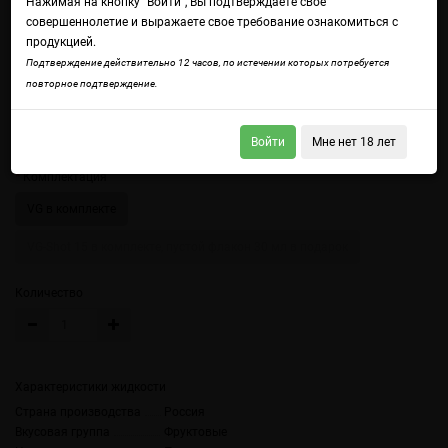
Нажимая на кнопку "Войти", Вы подтверждаете свое
совершеннолетие и выражаете свое требование ознакомиться с
продукцией.
Подтверждение действительно 12 часов, по истечении которых потребуется
повторное подтверждение.
Войдите
чтобы получить доступ ко всем функциям сайта.
Сочное, насыщенное, бархатистое - как идеальный спелый плод с яркой
сладостью и тропической мягкостью.
Войти
Мне нет 18 лет
Комплектация
VG в комплекте
VG-Shot 15 в комплекте, пустой флакон 30 мл в подарок
Количество
Характеристики жидкости
Страна производства
Россия
Вкусовая группа
Фруктовые