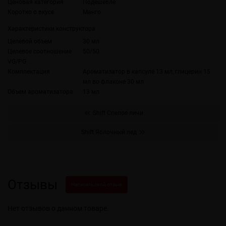
Ценовая категория
Подешевле
Коротко о вкусе
Манго
Характеристики конструктора
Целевой объем
30 мл
Целевое соотношение
50/50
VG/PG
Комплектация
Ароматизатор в капсуле 13 мл, глицерин 15
мл во флаконе 30 мл
Объем ароматизатора
13 мл
Shift Спелое личи
Shift Яблочный лед
Отзывы
Написать свой отзыв
Нет отзывов о данном товаре.