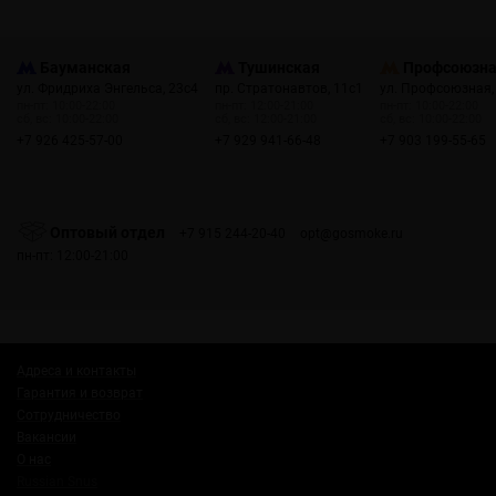
Бауманская
Тушинская
Профсоюзн
ул. Фридриха Энгельса, 23с4
пр. Стратонавтов, 11с1
ул. Профсоюзная,
пн-пт: 10:00-22:00
пн-пт: 12:00-21:00
пн-пт: 10:00-22:00
сб, вс: 10:00-22:00
сб, вс: 12:00-21:00
сб, вс: 10:00-22:00
+7 926 425-57-00
+7 929 941-66-48
+7 903 199-55-65
Оптовый отдел
+7 915 244-20-40
opt@gosmoke.ru
пн-пт: 12:00-21:00
Адреса и контакты
Гарантия и возврат
Сотрудничество
Вакансии
О нас
Russian Snus