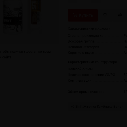
Купить
Характеристики жидкости
Страна производства
Р
Вкусовая группа
Н
Ценовая категория
П
тобы получить доступ ко всем
Коротко о вкусе
А
 сайта.
Характеристики конструктора
Целевой объем
3
Целевое соотношение VG/PG
5
Комплектация
А
3
Объем ароматизатора
1
Shift Жвачка Клубника Банан