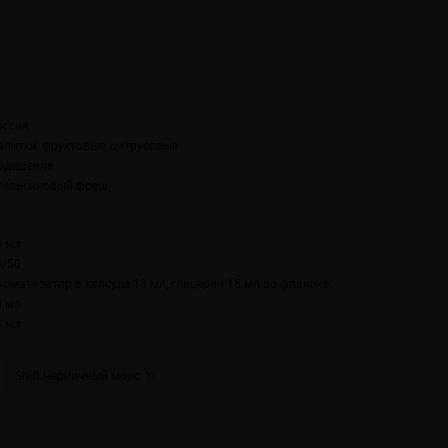
оссия
апитки, фруктовые, цитрусовые
одешевле
пельсиновый фреш
0 мл
0/50
роматизатор в капсуле 13 мл, глицерин 15 мл во флаконе
0 мл
3 мл
Shift Черничный морс