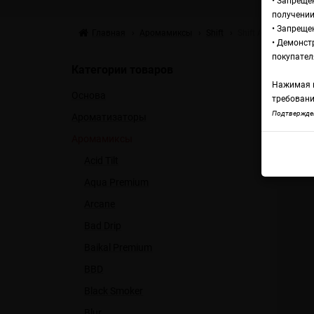
• Запреще
получении
• Запреще
Главная
Аромамиксы
Shift
Shift Апельсинов
• Демонст
А
покупател
Категории товаров
Нажимая н
Основа
ф
требовани
Подтвержден
Ароматизаторы
Аромамиксы
Shif
Acid Tilt
Aqua Premium
Arcane
Bad Drip
Baikal Premium
BBD
Black Smoker
Blur