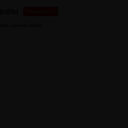
зывы
Написать свой отзыв
ывов о данном товаре.