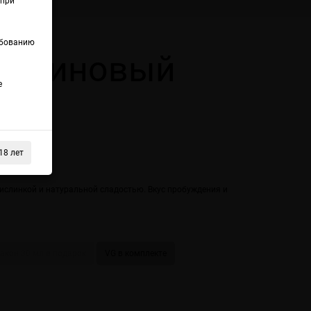
(при
ебованию
ельсиновый
е
18 лет
ислинкой и натуральной сладостью. Вкус пробуждения и
лакон 30 мл в подарок
VG в комплекте