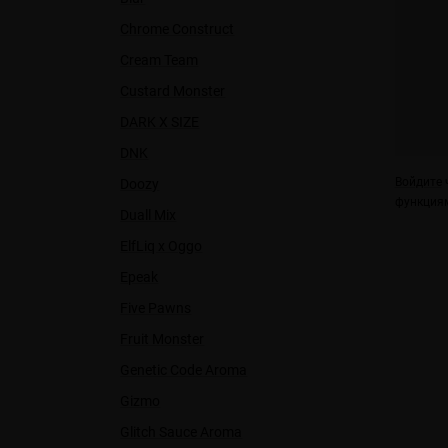
Chrome Construct
Cream Team
Custard Monster
DARK X SIZE
DNK
Войдите
ч
Doozy
функциям
Duall Міx
ElfLiq x Oggo
Epeak
Five Pawns
Fruit Monster
Genetic Code Aroma
Gizmo
Glitch Sauce Aroma