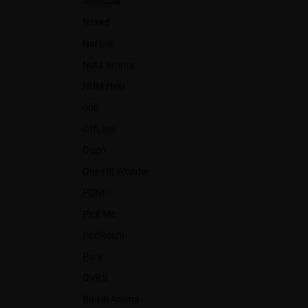
Molecula
Naked
Narcoz
NstJ Aroma
NUM Ням
odb
OffLine
Oggo
One Hit Wonder
PDNKI
Pick Me
PodRochi
Pure
QVKS
Raisin Aroma