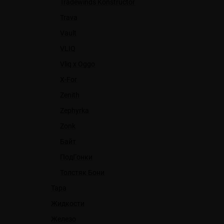
Tradewinds Konstructor
Trava
Vault
VLIQ
Vliq x Oggo
X-For
Zenith
Zephyrka
Zonk
Байт
ПодГонки
Толстяк Бони
Тара
Жидкости
Железо