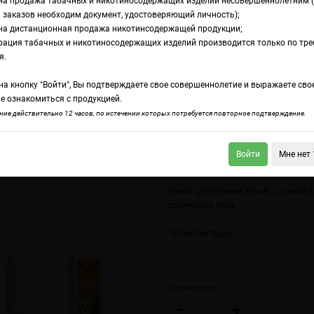
на продажа табачных и никотиносодержащих изделий несовершеннолетним 
 заказов необходим документ, удостоверяющий личность);
на дистанционная продажа никотинсодержащей продукции;
ый фреш
рация табачных и никотиносодержащих изделий производится только по тр
ромамикс Shift Ап
я.
а кнопку "Войти", Вы подтверждаете свое совершеннолетие и выражаете сво
реш
е ознакомиться с продукцией.
ие действительно 12 часов, по истечении которых потребуется повторное подтверждение.
Войти
Мне нет 
t Жвачка Клубника Банан
Shift Черничный морс
Яркий цитрусовый взрыв с сочной к
солнечного утра.
Комплектация
VG-Shot 15 в комплекте, пустой ф
Количество