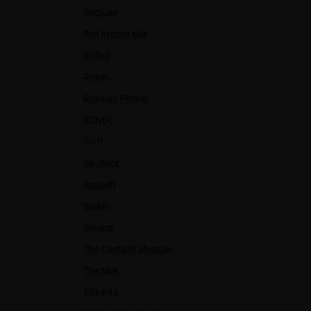
Redluxe
Rell Aroma Mix
Rollup
Ronin
Russian Power
SCNDL
Shift
So Juicy
Squash
Steklo
Swonq
The Custard Shoppe
The Milk
Tits Kits