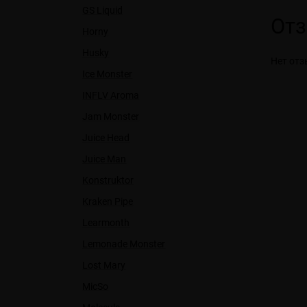
GS Liquid
От
Horny
Husky
Нет отз
Ice Monster
INFLV Aroma
Jam Monster
Juice Head
Juice Man
Konstruktor
Kraken Pipe
Learmonth
Lemonade Monster
Lost Mary
MicSo