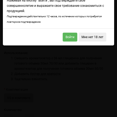
Нажимая на кнопку "Войти", Вы подтверждаете свое
совершеннолетие и выражаете свое требование ознакомиться с
продукцией.
Подтверждение действительно 12 часов, по истечении которых потребуется
повторное подтверждение.
Войдите
чтобы получить доступ ко всем функциям сайта.
Тропическая искра маракуйи, сладость ананаса и ягодная свежесть в
одном глотке.
Войти
Мне нет 18 лет
Состав: Пищевые ароматизаторы.
Использование:
Смешать ароматизатор с 36 мл глицерина для получения
готового объема 50мл 70/30 или добавить глицерин в
ароматизатор для получения готового объема 30мл 50/50
Добавить
бустер для крепости
Тщательно взболтать.
Комплектация
VG в комплекте
Количество