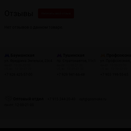
Отзывы
Написать свой отзыв
Нет отзывов о данном товаре.
Бауманская
Тушинская
Профсоюзн
ул. Фридриха Энгельса, 23с4
пр. Стратонавтов, 11с1
ул. Профсоюзная,
пн-пт: 10:00-22:00
пн-пт: 12:00-21:00
пн-пт: 10:00-22:00
сб, вс: 10:00-22:00
сб, вс: 12:00-21:00
сб, вс: 10:00-22:00
+7 926 425-57-00
+7 929 941-66-48
+7 903 199-55-65
Оптовый отдел
+7 915 244-20-40
opt@gosmoke.ru
пн-пт: 12:00-21:00