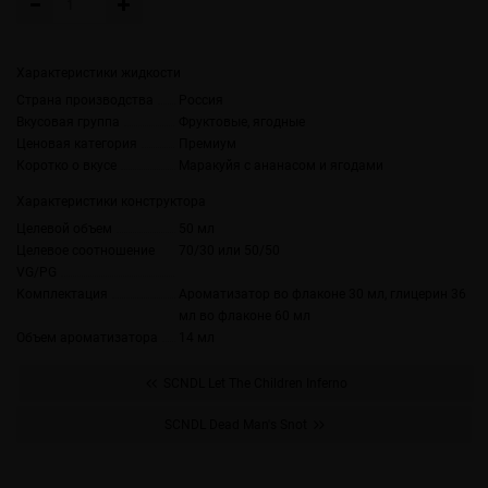
Характеристики жидкости
Страна производства
Россия
Вкусовая группа
Фруктовые, ягодные
Ценовая категория
Премиум
Коротко о вкусе
Маракуйя с ананасом и ягодами
Характеристики конструктора
Целевой объем
50 мл
Целевое соотношение
70/30 или 50/50
VG/PG
Комплектация
Ароматизатор во флаконе 30 мл, глицерин 36
мл во флаконе 60 мл
Объем ароматизатора
14 мл
SCNDL Let The Children Inferno
SCNDL Dead Man's Snot