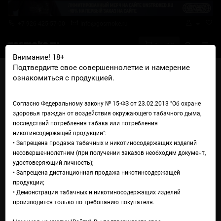
+7 926 425-57-00
info@gosmoke.ru
0 на 0 ₽
Внимание! 18+
Подтвердите свое совершеннолетие и намерение
Главная
Аромамиксы
SCNDL
SCNDL Panic Control
ознакомиться с продукцией.
Аромамикс SCNDL Panic
Согласно Федеральному закону № 15-ФЗ от 23.02.2013 "Об охране
Control
здоровья граждан от воздействия окружающего табачного дыма,
последствий потребления табака или потребления
никотинсодержащей продукции":
• Запрещена продажа табачных и никотиносодержащих изделий
несовершеннолетним (при получении заказов необходим документ,
удостоверяющий личность);
• Запрещена дистанционная продажа никотинсодержащей
продукции;
• Демонстрация табачных и никотиносодержащих изделий
производится только по требованию покупателя.