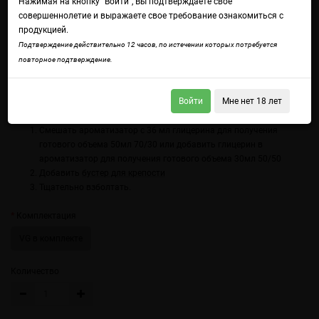
Нажимая на кнопку "Войти", Вы подтверждаете свое
совершеннолетие и выражаете свое требование ознакомиться с
продукцией.
Войдите
чтобы получить доступ ко всем функциям сайта.
Подтверждение действительно 12 часов, по истечении которых потребуется
Сочный манго в ледяной оправе, раскрывающий богатый, медовый
повторное подтверждение.
вкус с нежной тропической ноткой.
Состав: Пищевые ароматизаторы.
Войти
Мне нет 18 лет
Использование:
Смешать ароматизатор с 36 мл глицерина для получения
готового объема 50мл 70/30 или добавить глицерин в
ароматизатор для получения готового объема 30мл 50/50
Добавить
бустер для крепости
Тщательно взболтать.
Комплектация
VG в комплекте
Количество