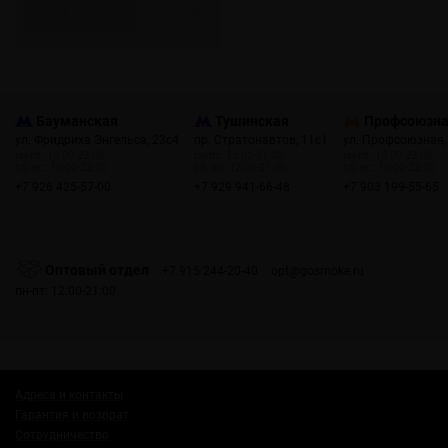
Скоро
Бауманская
Тушинская
Профсоюзн
ул. Фридриха Энгельса, 23с4
пр. Стратонавтов, 11с1
ул. Профсоюзная,
пн-пт: 10:00-22:00
пн-пт: 12:00-21:00
пн-пт: 10:00-22:00
сб, вс: 10:00-22:00
сб, вс: 12:00-21:00
сб, вс: 10:00-22:00
+7 926 425-57-00
+7 929 941-66-48
+7 903 199-55-65
Оптовый отдел
+7 915 244-20-40
opt@gosmoke.ru
пн-пт: 12:00-21:00
Адреса и контакты
Гарантия и возврат
Сотрудничество