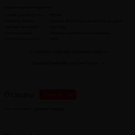
Характеристики жидкости
Страна производства
Россия
Вкусовая группа
Напитки, фруктовые, цитрусовые, ягодные
Ценовая категория
Премиум
Коротко о вкусе
Чернично-смородиновый лимонад
Соотношение VG/PG
50/50
Scandalist Hardhitters Salt Genesis Overdrive
Scandalist Hardhitters Salt I Am Thunder
Отзывы
Написать свой отзыв
Нет отзывов о данном товаре.