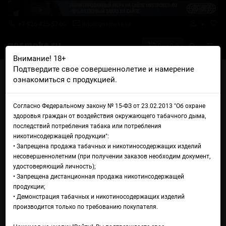
+7 926 425-57-00
info@gosmoke.ru
0 на 0 ₽
Внимание! 18+
Подтвердите свое совершеннолетие и намерение
Главная
Жидкости
Scandalist
ознакомиться с продукцией.
Scandalist Hardhitters Salt Geneve 3000
Жидкость Scandalist
Согласно Федеральному закону № 15-ФЗ от 23.02.2013 "Об охране
здоровья граждан от воздействия окружающего табачного дыма,
Hardhitters Salt Geneve 3000
последствий потребления табака или потребления
никотинсодержащей продукции":
• Запрещена продажа табачных и никотиносодержащих изделий
несовершеннолетним (при получении заказов необходим документ,
удостоверяющий личность);
• Запрещена дистанционная продажа никотинсодержащей
продукции;
• Демонстрация табачных и никотиносодержащих изделий
производится только по требованию покупателя.