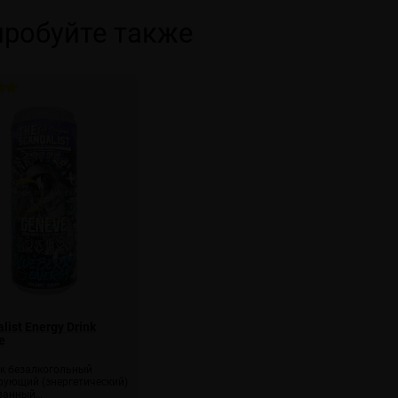
робуйте также
list Energy Drink
e
к безалкогольный
рующий (энергетический)
ванный…