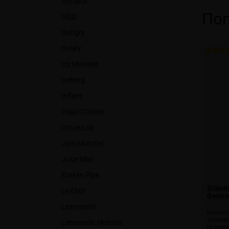
Hotspot
Поп
HQD
Hungry
Husky
Ice Monster
Iceberg
Inflave
Inspo Cosmix
Intrue Lab
Jam Monster
Juice Man
Kraken Pipe
Scanda
Le Elixir
Genev
Learmonth
Напито
тонизи
Lemonade Monster
газиро