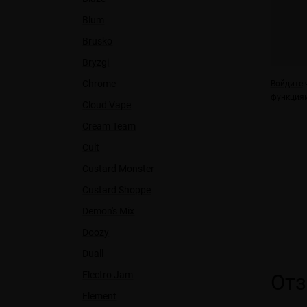
Blum
Brusko
Bryzgi
Chrome
Войдите
ч
функциям
Cloud Vape
Cream Team
Cult
Custard Monster
Custard Shoppe
Demon's Mix
Doozy
Duall
Electro Jam
От
Element