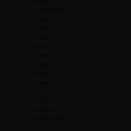
Oggo
One Hit Wonder
Pafos
Perfect
Phobia
Plonq
Pocket
Podonki
Prismo
Protest
Pure
Raisin
Rampage
Red Army Vapers
Rell