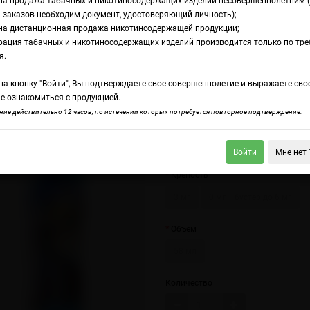
на продажа табачных и никотиносодержащих изделий несовершеннолетним 
 заказов необходим документ, удостоверяющий личность);
на дистанционная продажа никотинсодержащей продукции;
e 3000
рация табачных и никотиносодержащих изделий производится только по тр
дкость Scandalist
я.
а кнопку "Войти", Вы подтверждаете свое совершеннолетие и выражаете сво
е ознакомиться с продукцией.
dalist Geneve 1988
Scandalist I Am The Man
ие действительно 12 часов, по истечении которых потребуется повторное подтверждение.
Прохладная чернично-смородинова
Войти
Мне нет 
Крепость
3 мг
0 мг + бустер до 6 мг
Объем
58 мл
Количество