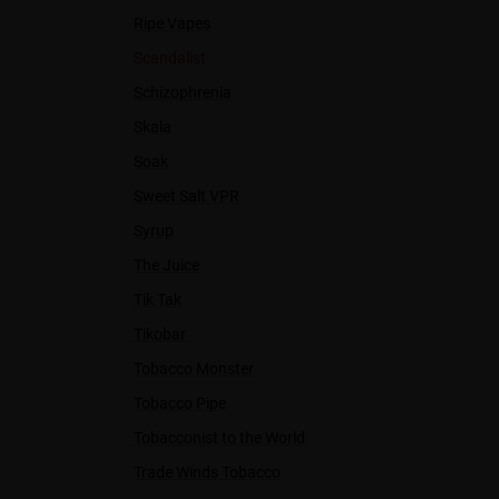
Ripe Vapes
Scandalist
Schizophrenia
Skala
Soak
Sweet Salt VPR
Syrup
The Juice
Tik Tak
Tikobar
Tobacco Monster
Tobacco Pipe
Tobacconist to the World
Trade Winds Tobacco