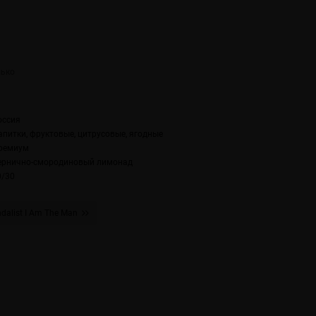
оссия
апитки, фруктовые, цитрусовые, ягодные
ремиум
ернично-смородиновый лимонад
0/30
dalist I Am The Man