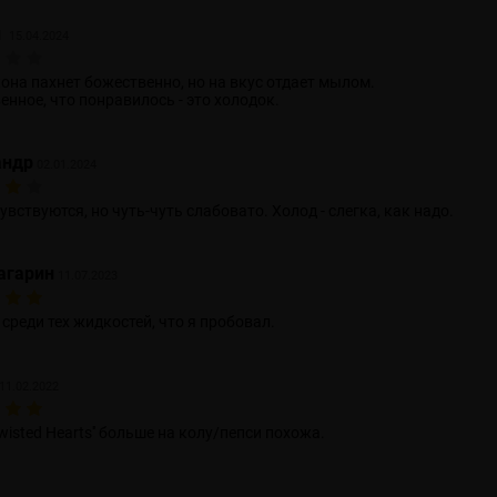
н
15.04.2024
она пахнет божественно, но на вкус отдает мылом.
енное, что понравилось - это холодок.
андр
02.01.2024
увствуются, но чуть-чуть слабовато. Холод - слегка, как надо.
агарин
11.07.2023
среди тех жидкостей, что я пробовал.
11.02.2022
Twisted Hearts'' больше на колу/пепси похожа.