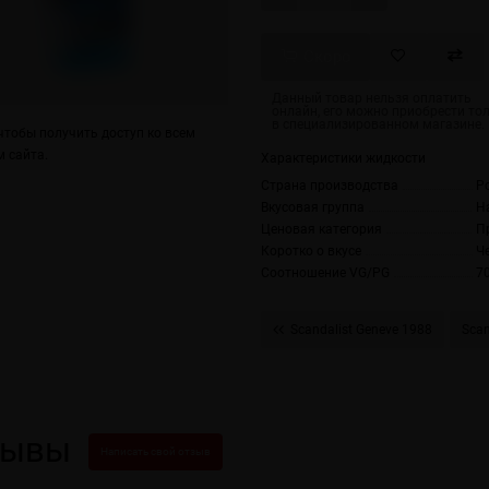
Скоро
тобы получить доступ ко всем
 сайта.
Характеристики жидкости
Страна производства
Р
Вкусовая группа
Н
Ценовая категория
П
Коротко о вкусе
Ч
Соотношение VG/PG
7
Scandalist Geneve 1988
Scan
зывы
Написать свой отзыв