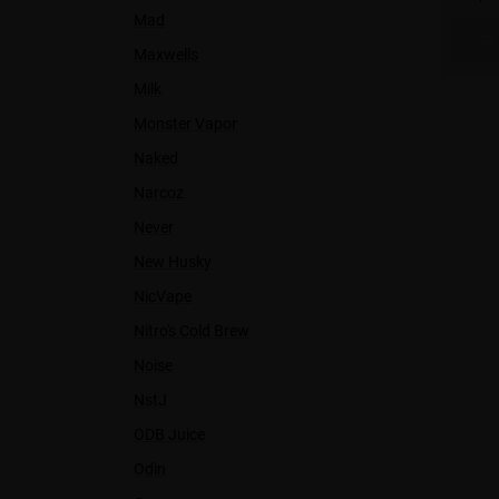
Mad
Maxwells
Milk
Monster Vapor
Naked
Narcoz
Never
New Husky
NicVape
Nitro's Cold Brew
Noise
NstJ
ODB Juice
Odin