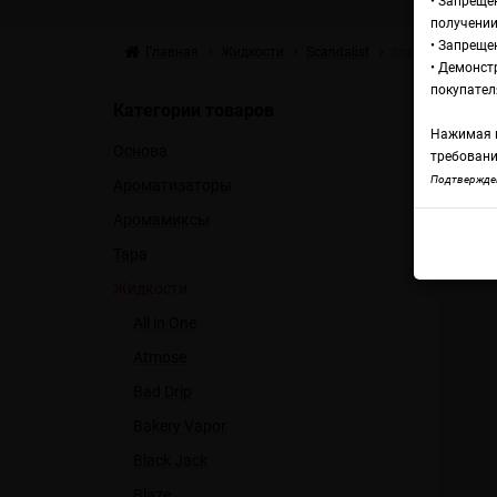
• Запреще
получении
• Запреще
Главная
Жидкости
Scandalist
Scandalist Genev
• Демонст
Жи
покупател
Категории товаров
Нажимая н
Основа
требовани
Scan
Подтвержден
Ароматизаторы
Аромамиксы
Тара
Жидкости
All in One
Atmose
Bad Drip
Bakery Vapor
Black Jack
Blaze