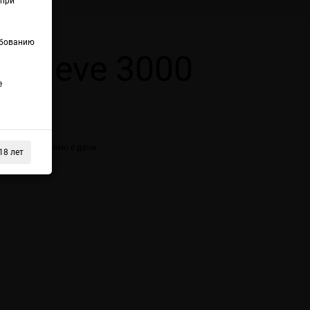
(при
ебованию
 Geneve 3000
е
я содовая прямо с дачи
18 лет