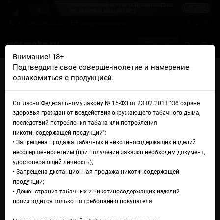
+7 926 425-57-00
info@gosmoke.ru
0 на 0 ₽
Внимание! 18+
Подтвердите свое совершеннолетие и намерение
Главная
Аромамиксы
Russian Power
ознакомиться с продукцией.
Russian Power Классический лимонад
Аромамикс Russian Power
Согласно Федеральному закону № 15-ФЗ от 23.02.2013 "Об охране
здоровья граждан от воздействия окружающего табачного дыма,
Классический лимонад
последствий потребления табака или потребления
никотинсодержащей продукции":
• Запрещена продажа табачных и никотиносодержащих изделий
несовершеннолетним (при получении заказов необходим документ,
удостоверяющий личность);
• Запрещена дистанционная продажа никотинсодержащей
продукции;
• Демонстрация табачных и никотиносодержащих изделий
производится только по требованию покупателя.