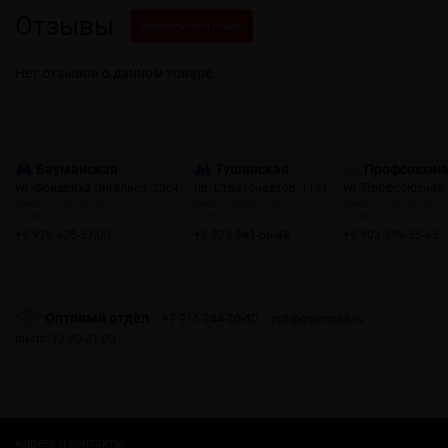
Отзывы
Написать свой отзыв
Нет отзывов о данном товаре.
Бауманская
Тушинская
Профсоюзн
ул. Фридриха Энгельса, 23с4
пр. Стратонавтов, 11с1
ул. Профсоюзная,
пн-пт: 10:00-22:00
пн-пт: 12:00-21:00
пн-пт: 10:00-22:00
сб, вс: 10:00-22:00
сб, вс: 12:00-21:00
сб, вс: 10:00-22:00
+7 926 425-57-00
+7 929 941-66-48
+7 903 199-55-65
Оптовый отдел
+7 915 244-20-40
opt@gosmoke.ru
пн-пт: 12:00-21:00
Адреса и контакты