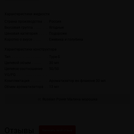
Характеристики жидкости
Страна производства
Россия
Вкусовая группа
Ягодные
Ценовая категория
Подороже
Коротко о вкусе
Ежевика и голубика
Характеристики конструктора
Тип
Type-S
Целевой объем
30 мл
Целевое соотношение
50/50
VG/PG
Комплектация
Ароматизатор во флаконе 30 мл
Объем ароматизатора
13 мл
Russian Power Малина морошка
Отзывы
Написать свой отзыв