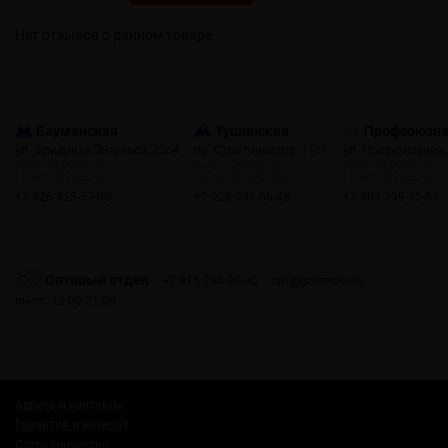
Нет отзывов о данном товаре.
Бауманская
Тушинская
Профсоюзн
ул. Фридриха Энгельса, 23с4
пр. Стратонавтов, 11с1
ул. Профсоюзная,
пн-пт: 10:00-22:00
пн-пт: 12:00-21:00
пн-пт: 10:00-22:00
сб, вс: 10:00-22:00
сб, вс: 12:00-21:00
сб, вс: 10:00-22:00
+7 926 425-57-00
+7 929 941-66-48
+7 903 199-55-65
Оптовый отдел
+7 915 244-20-40
opt@gosmoke.ru
пн-пт: 12:00-21:00
Адреса и контакты
Гарантия и возврат
Сотрудничество