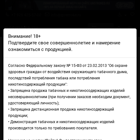
+7 926 425-57-00
info@gosmoke.ru
0 на 0 ₽
Внимание! 18+
Подтвердите свое совершеннолетие и намерение
Главная
Аромамиксы
Russian Power
ознакомиться с продукцией.
Russian Power Ежевика голубика
Аромамикс Russian Power
Согласно Федеральному закону № 15-ФЗ от 23.02.2013 "Об охране
здоровья граждан от воздействия окружающего табачного дыма,
Ежевика голубика
последствий потребления табака или потребления
никотинсодержащей продукции":
• Запрещена продажа табачных и никотиносодержащих изделий
несовершеннолетним (при получении заказов необходим документ,
удостоверяющий личность);
• Запрещена дистанционная продажа никотинсодержащей
продукции;
• Демонстрация табачных и никотиносодержащих изделий
производится только по требованию покупателя.