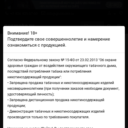
+7 926 425-57-00
info@gosmoke.ru
0 на 0 ₽
Внимание! 18+
Подтвердите свое совершеннолетие и намерение
Главная
Аромамиксы
Ronin
Ronin Mix It Мята Лимон
ознакомиться с продукцией.
Аромамикс Ronin Mix It Мята
Согласно Федеральному закону № 15-ФЗ от 23.02.2013 "Об охране
Лимон
здоровья граждан от воздействия окружающего табачного дыма,
последствий потребления табака или потребления
никотинсодержащей продукции":
• Запрещена продажа табачных и никотиносодержащих изделий
несовершеннолетним (при получении заказов необходим документ,
удостоверяющий личность);
• Запрещена дистанционная продажа никотинсодержащей
продукции;
• Демонстрация табачных и никотиносодержащих изделий
производится только по требованию покупателя.