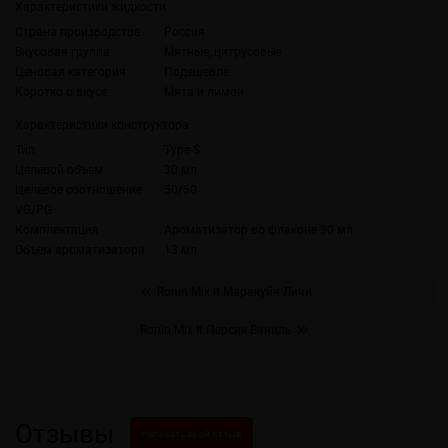
Характеристики жидкости
Страна производства
Россия
Вкусовая группа
Мятные, цитрусовые
Ценовая категория
Подешевле
Коротко о вкусе
Мята и лимон
Характеристики конструктора
Тип
Type-S
Целевой объем
30 мл
Целевое соотношение
50/50
VG/PG
Комплектация
Ароматизатор во флаконе 30 мл
Объем ароматизатора
13 мл
Ronin Mix It Маракуйя Личи
Ronin Mix It Персик Ваниль
Отзывы
Написать свой отзыв