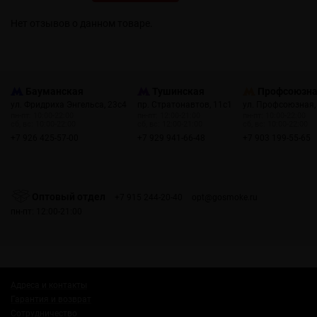
Нет отзывов о данном товаре.
Бауманская
Тушинская
Профсоюзн
ул. Фридриха Энгельса, 23с4
пр. Стратонавтов, 11с1
ул. Профсоюзная,
пн-пт: 10:00-22:00
пн-пт: 12:00-21:00
пн-пт: 10:00-22:00
сб, вс: 10:00-22:00
сб, вс: 12:00-21:00
сб, вс: 10:00-22:00
+7 926 425-57-00
+7 929 941-66-48
+7 903 199-55-65
Оптовый отдел
+7 915 244-20-40
opt@gosmoke.ru
пн-пт: 12:00-21:00
Адреса и контакты
Гарантия и возврат
Сотрудничество