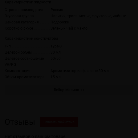
Характеристики жидкости
Страна производства
Россия
Вкусовая группа
Напитки, травянистые, фруктовые, чайные
Ценовая категория
Подороже
Коротко о вкусе
Зеленый чай с манго
Характеристики конструктора
Тип
Type-S
Целевой объем
30 мл
Целевое соотношение
50/50
VG/PG
Комплектация
Ароматизатор во флаконе 30 мл
Объем ароматизатора
15 мл
Rollup Малина
Отзывы
Написать свой отзыв
Нет отзывов о данном товаре.