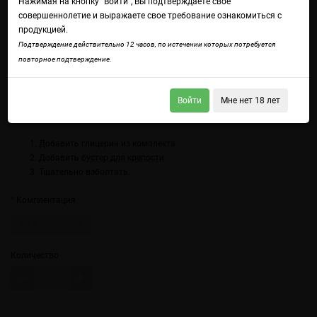
Нажимая на кнопку "Войти", Вы подтверждаете свое
совершеннолетие и выражаете свое требование ознакомиться с
продукцией.
Подтверждение действительно 12 часов, по истечении которых потребуется
повторное подтверждение.
Войдите
чтобы получить доступ ко всем функциям сайта.
Терпкость зеленого чая с тропической сладостью манго. Легкий,
освежающий вкус с фруктовым акцентом.
Войти
Мне нет 18 лет
Использование:
Добавить глицерин из комплекта
Добавить
бустер для крепости
Тщательно взболтать.
Комплектация
VG в комплекте
Количество