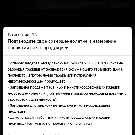
+7 926 425-57-00
info@gosmoke.ru
0 на 0 ₽
Внимание! 18+
Подтвердите свое совершеннолетие и намерение
Главная
Аромамиксы
Rollup
Rollup Зеленый чай с манго
ознакомиться с продукцией.
Аромамикс Rollup Зеленый
Согласно Федеральному закону № 15-ФЗ от 23.02.2013 "Об охране
чай с манго
здоровья граждан от воздействия окружающего табачного дыма,
последствий потребления табака или потребления
никотинсодержащей продукции":
• Запрещена продажа табачных и никотиносодержащих изделий
несовершеннолетним (при получении заказов необходим документ,
удостоверяющий личность);
• Запрещена дистанционная продажа никотинсодержащей
продукции;
• Демонстрация табачных и никотиносодержащих изделий
производится только по требованию покупателя.