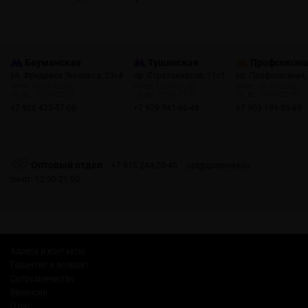
Бауманская
Тушинская
Профсоюзн
ул. Фридриха Энгельса, 23с4
пр. Стратонавтов, 11с1
ул. Профсоюзная,
пн-пт: 10:00-22:00
пн-пт: 12:00-21:00
пн-пт: 10:00-22:00
сб, вс: 10:00-22:00
сб, вс: 12:00-21:00
сб, вс: 10:00-22:00
+7 926 425-57-00
+7 929 941-66-48
+7 903 199-55-65
Оптовый отдел
+7 915 244-20-40
opt@gosmoke.ru
пн-пт: 12:00-21:00
Адреса и контакты
Гарантия и возврат
Сотрудничество
Вакансии
О нас