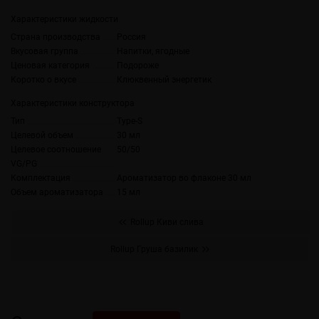
Характеристики жидкости
Страна производства
Россия
Вкусовая группа
Напитки, ягодные
Ценовая категория
Подороже
Коротко о вкусе
Клюквенный энергетик
Характеристики конструктора
Тип
Type-S
Целевой объем
30 мл
Целевое соотношение
50/50
VG/PG
Комплектация
Ароматизатор во флаконе 30 мл
Объем ароматизатора
15 мл
Rollup Киви слива
Rollup Груша базилик