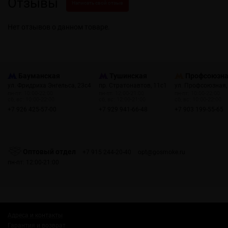
Отзывы
Написать свой отзыв
Нет отзывов о данном товаре.
Бауманская
Тушинская
Профсоюзн
ул. Фридриха Энгельса, 23с4
пр. Стратонавтов, 11с1
ул. Профсоюзная,
пн-пт: 10:00-22:00
пн-пт: 12:00-21:00
пн-пт: 10:00-22:00
сб, вс: 10:00-22:00
сб, вс: 12:00-21:00
сб, вс: 10:00-22:00
+7 926 425-57-00
+7 929 941-66-48
+7 903 199-55-65
Оптовый отдел
+7 915 244-20-40
opt@gosmoke.ru
пн-пт: 12:00-21:00
Адреса и контакты
Гарантия и возврат