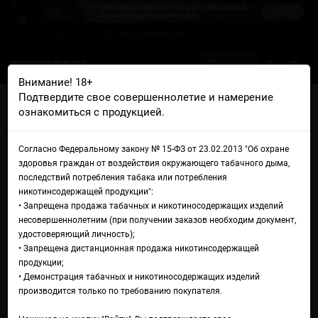
+7 926 425-57-00
info@gosmoke.ru
0 на 0 ₽
Внимание! 18+
Подтвердите свое совершеннолетие и намерение
Главная
Аромамиксы
Rollup
ознакомиться с продукцией.
Rollup Клюквенный энергетик
Аромамикс Rollup
Согласно Федеральному закону № 15-ФЗ от 23.02.2013 "Об охране
здоровья граждан от воздействия окружающего табачного дыма,
Клюквенный энергетик
последствий потребления табака или потребления
никотинсодержащей продукции":
• Запрещена продажа табачных и никотиносодержащих изделий
несовершеннолетним (при получении заказов необходим документ,
удостоверяющий личность);
• Запрещена дистанционная продажа никотинсодержащей
продукции;
• Демонстрация табачных и никотиносодержащих изделий
производится только по требованию покупателя.