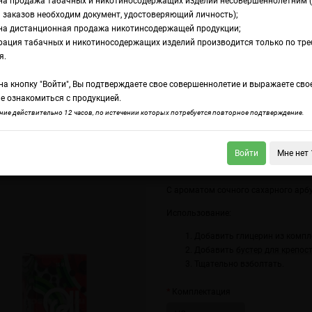
на продажа табачных и никотиносодержащих изделий несовершеннолетним 
 заказов необходим документ, удостоверяющий личность);
на дистанционная продажа никотинсодержащей продукции;
nge Aroma Raspberry Watermelon
рация табачных и никотиносодержащих изделий производится только по тр
омамикс Rell Oran
я.
а кнопку "Войти", Вы подтверждаете свое совершеннолетие и выражаете сво
spberry Watermelo
е ознакомиться с продукцией.
ие действительно 12 часов, по истечении которых потребуется повторное подтверждение.
Войти
Мне нет 
 Orange Aroma Pomegranate With Raspberry
Rell Orange Aroma Strawberry B
С ароматом сочного сахарного арбу
Использование:
Добавить глицерин из компл
Добавить
бустер для крепос
Тщательно взболтать.
Комплектация