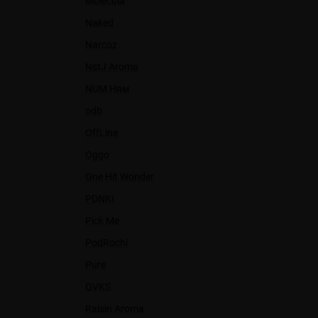
Molecula
Naked
Narcoz
NstJ Aroma
NUM Ням
odb
OffLine
Oggo
One Hit Wonder
PDNKI
Pick Me
PodRochi
Pure
QVKS
Raisin Aroma