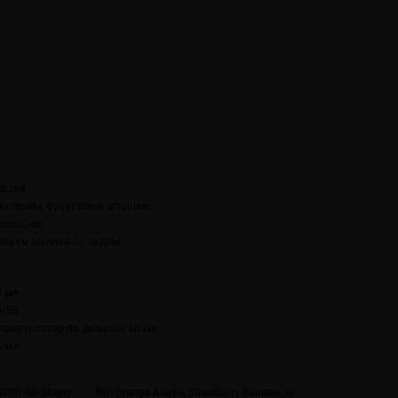
оссия
 кулером, фруктовые, ягодные
одороже
рбуз и малина со льдом
0 мл
0/50
роматизатор во флаконе 30 мл
4 мл
With Raspberry
Rell Orange Aroma Strawberry Banana