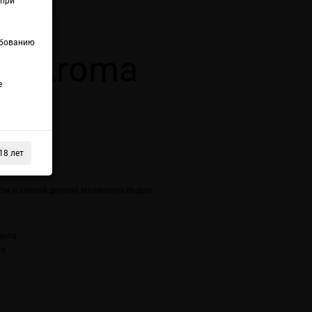
(при
ебованию
ge Aroma
е
n
18 лет
anana
за и спелой дачной малины со льдом.
екта
ти