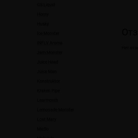
GS Liquid
Horny
Husky
От
Ice Monster
INFLV Aroma
Нет отз
Jam Monster
Juice Head
Juice Man
Konstruktor
Kraken Pipe
Learmonth
Lemonade Monster
Lost Mary
MicSo