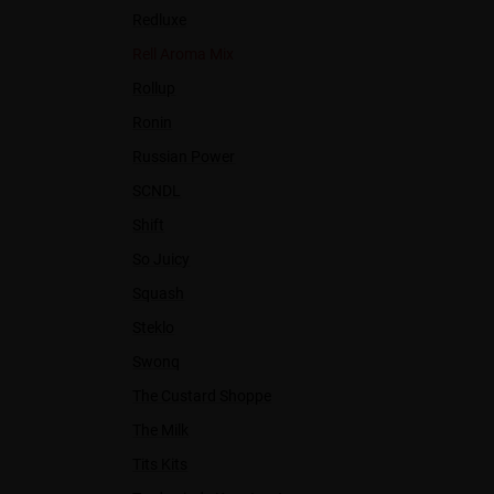
Redluxe
Rell Aroma Mix
Rollup
Ronin
Russian Power
SCNDL
Shift
So Juicy
Squash
Steklo
Swonq
The Custard Shoppe
The Milk
Tits Kits