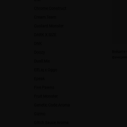
Chrome Construct
Cream Team
Custard Monster
DARK X SIZE
DNK
Войдите
ч
Doozy
функциям
Duall Міx
ElfLiq x Oggo
Epeak
Five Pawns
Fruit Monster
Genetic Code Aroma
Gizmo
Glitch Sauce Aroma