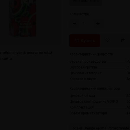
VG в комплекте
Количество
Купить
тобы получить доступ ко всем
Характеристики жидкости
 сайта.
Страна производства
Р
Вкусовая группа
С
Ценовая категория
П
Коротко о вкусе
А
Характеристики конструктора
Целевой объем
3
Целевое соотношение VG/PG
5
Комплектация
А
Объем ароматизатора
1
Rell Orange Aroma Pomegranate 