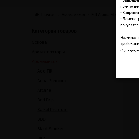
• Запреще
получении
• Запреще
Главная
Аромамиксы
Rell Aroma Mix
Rell Ora
• Демонст
Ар
покупател
Категории товаров
Нажимая н
Основа
Ra
требовани
Подтвержден
Ароматизаторы
Аромамиксы
Rell
Acid Tilt
Aqua Premium
Arcane
Bad Drip
Baikal Premium
BBD
Black Smoker
Blur