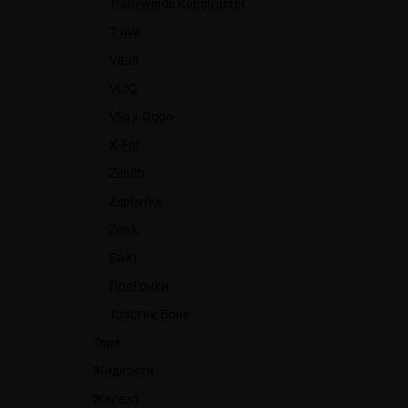
Tradewinds Konstructor
Trava
Vault
VLIQ
Vliq x Oggo
X-For
Zenith
Zephyrka
Zonk
Байт
ПодГонки
Толстяк Бони
Тара
Жидкости
Железо