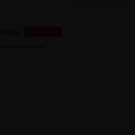
зывы
Написать свой отзыв
ывов о данном товаре.