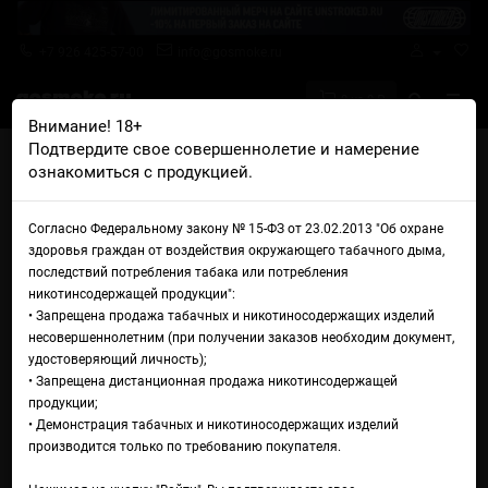
+7 926 425-57-00
info@gosmoke.ru
0 на 0 ₽
Внимание! 18+
Подтвердите свое совершеннолетие и намерение
Главная
Аромамиксы
Rell Aroma Mix
ознакомиться с продукцией.
Rell Gray Aroma Sour Apple Worms
Аромамикс Rell Gray Aroma
Согласно Федеральному закону № 15-ФЗ от 23.02.2013 "Об охране
здоровья граждан от воздействия окружающего табачного дыма,
Sour Apple Worms
последствий потребления табака или потребления
никотинсодержащей продукции":
• Запрещена продажа табачных и никотиносодержащих изделий
несовершеннолетним (при получении заказов необходим документ,
удостоверяющий личность);
• Запрещена дистанционная продажа никотинсодержащей
продукции;
• Демонстрация табачных и никотиносодержащих изделий
производится только по требованию покупателя.