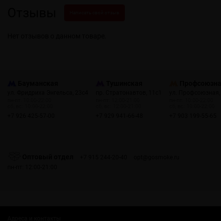
Отзывы
Написать свой отзыв
Нет отзывов о данном товаре.
Бауманская
Тушинская
Профсоюзн
ул. Фридриха Энгельса, 23с4
пр. Стратонавтов, 11с1
ул. Профсоюзная,
пн-пт: 10:00-22:00
пн-пт: 12:00-21:00
пн-пт: 10:00-22:00
сб, вс: 10:00-22:00
сб, вс: 12:00-21:00
сб, вс: 10:00-22:00
+7 926 425-57-00
+7 929 941-66-48
+7 903 199-55-65
Оптовый отдел
+7 915 244-20-40
opt@gosmoke.ru
пн-пт: 12:00-21:00
Адреса и контакты