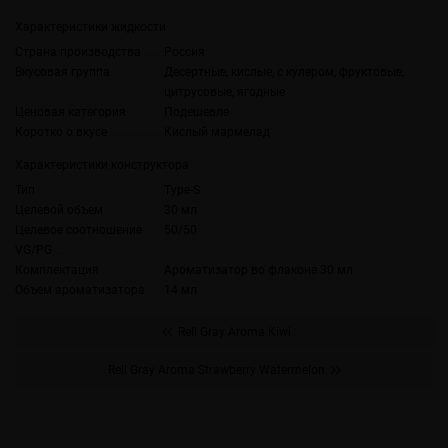
Характеристики жидкости
Страна производства
Россия
Вкусовая группа
Десертные, кислые, с кулером, фруктовые,
цитрусовые, ягодные
Ценовая категория
Подешевле
Коротко о вкусе
Кислый мармелад
Характеристики конструктора
Тип
Type-S
Целевой объем
30 мл
Целевое соотношение
50/50
VG/PG
Комплектация
Ароматизатор во флаконе 30 мл
Объем ароматизатора
14 мл
Rell Gray Aroma Kiwi
Rell Gray Aroma Strawberry Watermelon