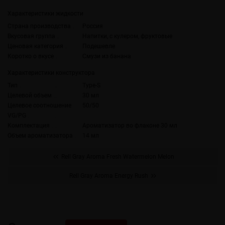
Характеристики жидкости
Страна производства
Россия
Вкусовая группа
Напитки, с кулером, фруктовые
Ценовая категория
Подешевле
Коротко о вкусе
Смузи из банана
Характеристики конструктора
Тип
Type-S
Целевой объем
30 мл
Целевое соотношение
50/50
VG/PG
Комплектация
Ароматизатор во флаконе 30 мл
Объем ароматизатора
14 мл
Rell Gray Aroma Fresh Watermelon Melon
Rell Gray Aroma Energy Rush