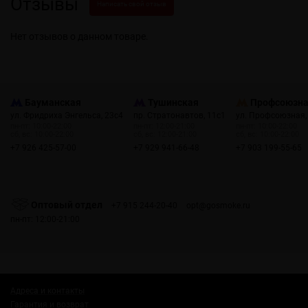
Отзывы
Написать свой отзыв
Нет отзывов о данном товаре.
Бауманская
Тушинская
Профсоюзн
ул. Фридриха Энгельса, 23с4
пр. Стратонавтов, 11с1
ул. Профсоюзная,
пн-пт: 10:00-22:00
пн-пт: 12:00-21:00
пн-пт: 10:00-22:00
сб, вс: 10:00-22:00
сб, вс: 12:00-21:00
сб, вс: 10:00-22:00
+7 926 425-57-00
+7 929 941-66-48
+7 903 199-55-65
Оптовый отдел
+7 915 244-20-40
opt@gosmoke.ru
пн-пт: 12:00-21:00
Адреса и контакты
Гарантия и возврат