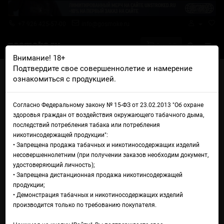
+7 926 425-57-00
info@gosmoke.ru
0 на 0 ₽
Внимание! 18+
Подтвердите свое совершеннолетие и намерение
Главная
Аромамиксы
Rell Aroma Mix
ознакомиться с продукцией.
Rell Gray Aroma Banana Smoothie
Аромамикс Rell Gray Aroma
Согласно Федеральному закону № 15-ФЗ от 23.02.2013 "Об охране
здоровья граждан от воздействия окружающего табачного дыма,
Banana Smoothie
последствий потребления табака или потребления
никотинсодержащей продукции":
• Запрещена продажа табачных и никотиносодержащих изделий
несовершеннолетним (при получении заказов необходим документ,
удостоверяющий личность);
• Запрещена дистанционная продажа никотинсодержащей
продукции;
• Демонстрация табачных и никотиносодержащих изделий
производится только по требованию покупателя.