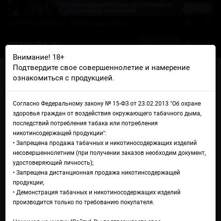
+7 926 425-57-00
info@gosmoke.ru
0 на 0 ₽
Внимание! 18+
Подтвердите свое совершеннолетие и намерение
Главная
Аромамиксы
Redluxe
ознакомиться с продукцией.
Redluxe Холодный Клубника лайм мята
Аромамикс Redluxe
Согласно Федеральному закону № 15-ФЗ от 23.02.2013 "Об охране
здоровья граждан от воздействия окружающего табачного дыма,
Холодный Клубника лайм
последствий потребления табака или потребления
никотинсодержащей продукции":
мята
• Запрещена продажа табачных и никотиносодержащих изделий
несовершеннолетним (при получении заказов необходим документ,
удостоверяющий личность);
• Запрещена дистанционная продажа никотинсодержащей
продукции;
• Демонстрация табачных и никотиносодержащих изделий
производится только по требованию покупателя.