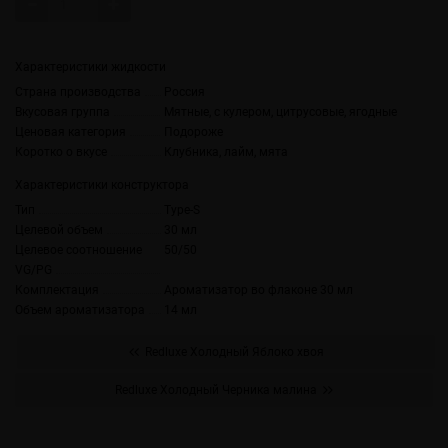
Характеристики жидкости
Страна производства
Россия
Вкусовая группа
Мятные, с кулером, цитрусовые, ягодные
Ценовая категория
Подороже
Коротко о вкусе
Клубника, лайм, мята
Характеристики конструктора
Тип
Type-S
Целевой объем
30 мл
Целевое соотношение
50/50
VG/PG
Комплектация
Ароматизатор во флаконе 30 мл
Объем ароматизатора
14 мл
Redluxe Холодный Яблоко хвоя
Redluxe Холодный Черника малина