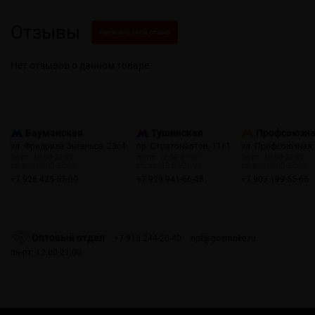
Отзывы
Написать свой отзыв
Нет отзывов о данном товаре.
Бауманская
Тушинская
Профсоюзн
ул. Фридриха Энгельса, 23с4
пр. Стратонавтов, 11с1
ул. Профсоюзная,
пн-пт: 10:00-22:00
пн-пт: 12:00-21:00
пн-пт: 10:00-22:00
сб, вс: 10:00-22:00
сб, вс: 12:00-21:00
сб, вс: 10:00-22:00
+7 926 425-57-00
+7 929 941-66-48
+7 903 199-55-65
Оптовый отдел
+7 915 244-20-40
opt@gosmoke.ru
пн-пт: 12:00-21:00