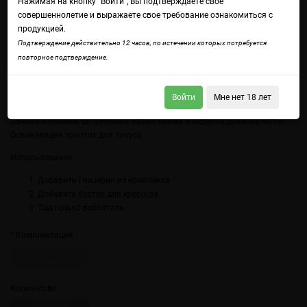
Нажимая на кнопку "Войти", Вы подтверждаете свое
совершеннолетие и выражаете свое требование ознакомиться с
продукцией.
Подтверждение действительно 12 часов, по истечении которых потребуется
повторное подтверждение.
Войти
Мне нет 18 лет
Войдите
чтобы получить доступ ко всем функциям сайта.
Сочная клубника, цитрусовый взрыв лайма и ледяное дыхание мяты.
Освежающий триптих для тонуса.
Использование:
Добавить глицерин из комплекта
Добавить
бустер для крепости
Тщательно взболтать.
Комплектация
VG в комплекте
Количество