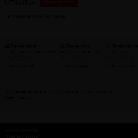
Отзывы
Написать свой отзыв
Нет отзывов о данном товаре.
Бауманская
Тушинская
Профсоюзн
ул. Фридриха Энгельса, 23с4
пр. Стратонавтов, 11с1
ул. Профсоюзная,
пн-пт: 10:00-22:00
пн-пт: 12:00-21:00
пн-пт: 10:00-22:00
сб, вс: 10:00-22:00
сб, вс: 12:00-21:00
сб, вс: 10:00-22:00
+7 926 425-57-00
+7 929 941-66-48
+7 903 199-55-65
Оптовый отдел
+7 915 244-20-40
opt@gosmoke.ru
пн-пт: 12:00-21:00
Адреса и контакты
Гарантия и возврат