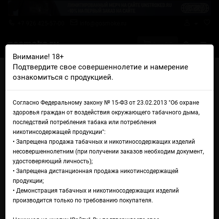
+7 926 425-57-00
info@gosmoke.ru
0 на 0 ₽
Внимание! 18+
Подтвердите свое совершеннолетие и намерение
Главная
Аромамиксы
QVKS
ознакомиться с продукцией.
QVKS Mix Гуава вишня лимон
Аромамикс QVKS Mix Гуава
Согласно Федеральному закону № 15-ФЗ от 23.02.2013 "Об охране
здоровья граждан от воздействия окружающего табачного дыма,
вишня лимон
последствий потребления табака или потребления
никотинсодержащей продукции":
• Запрещена продажа табачных и никотиносодержащих изделий
несовершеннолетним (при получении заказов необходим документ,
удостоверяющий личность);
• Запрещена дистанционная продажа никотинсодержащей
продукции;
• Демонстрация табачных и никотиносодержащих изделий
производится только по требованию покупателя.