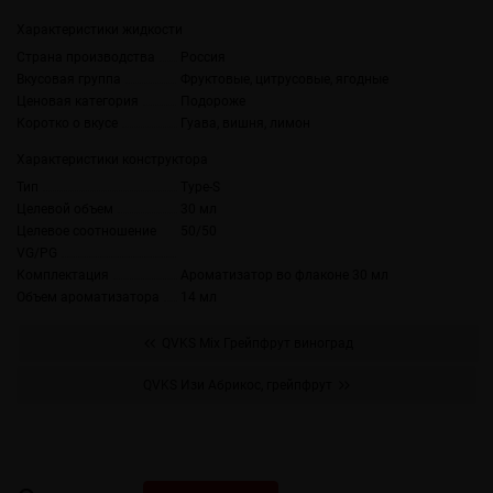
Характеристики жидкости
Страна производства
Россия
Вкусовая группа
Фруктовые, цитрусовые, ягодные
Ценовая категория
Подороже
Коротко о вкусе
Гуава, вишня, лимон
Характеристики конструктора
Тип
Type-S
Целевой объем
30 мл
Целевое соотношение
50/50
VG/PG
Комплектация
Ароматизатор во флаконе 30 мл
Объем ароматизатора
14 мл
QVKS Mix Грейпфрут виноград
QVKS Изи Абрикос, грейпфрут