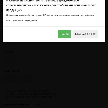
Нажимая на кнопку "Войти", Вы подтверждаете свое
совершеннолетие и выражаете свое требование ознакомиться с
продукцией.
Войдите
чтобы получить доступ ко всем функциям сайта.
Подтверждение действительно 12 часов, по истечении которых потребуется
Пепельно-кремовый табак — крепкий, смягченный ванильными
повторное подтверждение.
нотками.
Крепость
Войти
Мне нет 18 лет
3 мг
Объем
60 мл
Количество
Характеристики жидкости