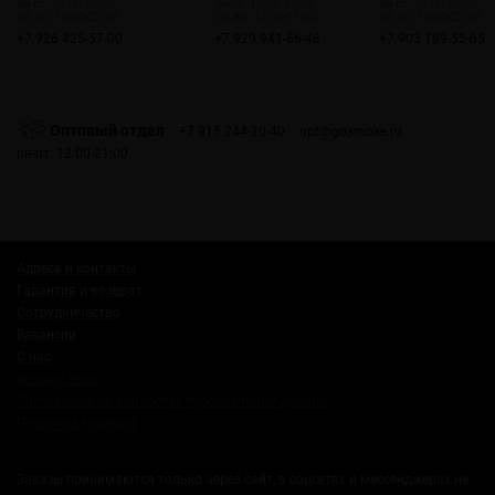
пн-пт: 10:00-22:00
пн-пт: 12:00-21:00
пн-пт: 10:00-22:00
сб, вс: 10:00-22:00
сб, вс: 12:00-21:00
сб, вс: 10:00-22:00
+7 926 425-57-00
+7 929 941-66-48
+7 903 199-55-65
Оптовый отдел
+7 915 244-20-40
opt@gosmoke.ru
пн-пт: 12:00-21:00
Адреса и контакты
Гарантия и возврат
Сотрудничество
Вакансии
О нас
Russian Snus
Соглашение на обработку персональных данных
Публичная оферта
Заказы принимаются только через сайт, в соцсетях и мессенджерах не