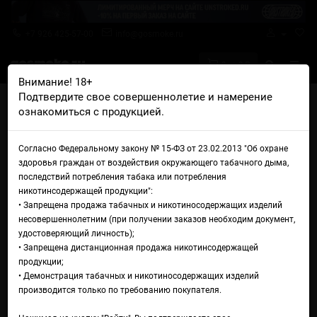
+7 926 425-57-00
info@gosmoke.ru
0 на 0 ₽
Внимание! 18+
Подтвердите свое совершеннолетие и намерение
Главная
Жидкости
Pure
Pure Tobacco Mild
ознакомиться с продукцией.
Жидкость Pure Tobacco Mild
Согласно Федеральному закону № 15-ФЗ от 23.02.2013 "Об охране
здоровья граждан от воздействия окружающего табачного дыма,
последствий потребления табака или потребления
никотинсодержащей продукции":
• Запрещена продажа табачных и никотиносодержащих изделий
несовершеннолетним (при получении заказов необходим документ,
удостоверяющий личность);
• Запрещена дистанционная продажа никотинсодержащей
продукции;
• Демонстрация табачных и никотиносодержащих изделий
производится только по требованию покупателя.