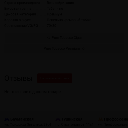
Страна производства
Великобритания
Вкусовая группа
Табачные
Ценовая категория
Премиум
Коротко о вкусе
Пепельно-кремовый табак
Соотношение VG/PG
70/30
Pure Tobacco Cigar
Pure Tobacco Premium
Отзывы
Написать свой отзыв
Нет отзывов о данном товаре.
Бауманская
Тушинская
Профсоюзн
ул. Фридриха Энгельса, 23с4
пр. Стратонавтов, 11с1
ул. Профсоюзная,