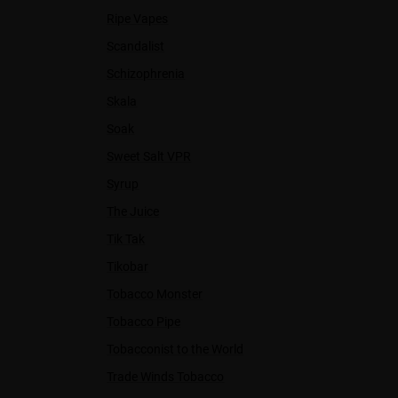
Ripe Vapes
Scandalist
Schizophrenia
Skala
Soak
Sweet Salt VPR
Syrup
The Juice
Tik Tak
Tikobar
Tobacco Monster
Tobacco Pipe
Tobacconist to the World
Trade Winds Tobacco