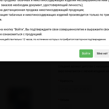
на продажа табачных и никотиносодержащих изделий несовершеннолетним 
 заказов необходим документ, удостоверяющий личность);
на дистанционная продажа никотинсодержащей продукции;
alt Space Control
рация табачных и никотиносодержащих изделий производится только по тр
дкость Podonki Las
я.
а кнопку "Войти", Вы подтверждаете свое совершеннолетие и выражаете сво
ace Control
е ознакомиться с продукцией.
ие действительно 12 часов, по истечении которых потребуется повторное подтверждение.
Войти
Мне нет 
nki Podgon Salt Клюква брусника
Podonki Last Hap Salt Youre My Dessert (
Сладкий аромат детства с насыще
вкус сочетается с лёгкой ягодной к
Крепость
20 мг (солевой hard)
Объем
30 мл