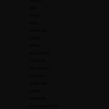
Hotspot
HQD
Hungry
Husky
Ice Monster
Iceberg
Inflave
Inspo Cosmix
Intrue Lab
Jam Monster
Juice Man
Kraken Pipe
Le Elixir
Learmonth
Lemonade Monster