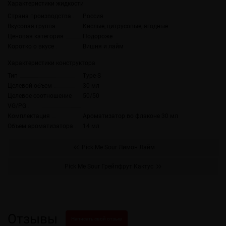
Характеристики жидкости
Страна производства
Россия
Вкусовая группа
Кислые, цитрусовые, ягодные
Ценовая категория
Подороже
Коротко о вкусе
Вишня и лайм
Характеристики конструктора
Тип
Type-S
Целевой объем
30 мл
Целевое соотношение
50/50
VG/PG
Комплектация
Ароматизатор во флаконе 30 мл
Объем ароматизатора
14 мл
Pick Me Sour Лимон Лайм
Pick Me Sour Грейпфрут Кактус
Отзывы
Написать свой отзыв