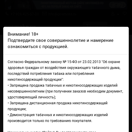
+7 926 425-57-00
info@gosmoke.ru
0 на 0 ₽
Внимание! 18+
Подтвердите свое совершеннолетие и намерение
Главная
Аромамиксы
Pick Me
Pick Me Sour Вишня Лайм
ознакомиться с продукцией.
Аромамикс Pick Me Sour
Согласно Федеральному закону № 15-ФЗ от 23.02.2013 "Об охране
Вишня Лайм
здоровья граждан от воздействия окружающего табачного дыма,
последствий потребления табака или потребления
никотинсодержащей продукции":
• Запрещена продажа табачных и никотиносодержащих изделий
несовершеннолетним (при получении заказов необходим документ,
удостоверяющий личность);
• Запрещена дистанционная продажа никотинсодержащей
продукции;
• Демонстрация табачных и никотиносодержащих изделий
производится только по требованию покупателя.