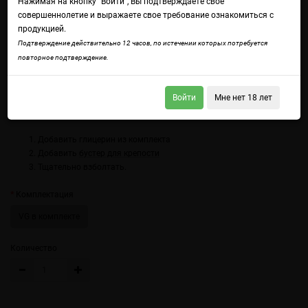
Нажимая на кнопку "Войти", Вы подтверждаете свое
совершеннолетие и выражаете свое требование ознакомиться с
продукцией.
Подтверждение действительно 12 часов, по истечении которых потребуется
повторное подтверждение.
Войдите
чтобы получить доступ ко всем функциям сайта.
Глубокая терпкость вишни встречается с резкой цитрусовой кислинкой
лайма.
Войти
Мне нет 18 лет
Использование:
Добавить глицерин из комплекта
Добавить
бустер для крепости
Тщательно взболтать.
Комплектация
VG в комплекте
Количество