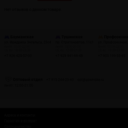
Нет отзывов о данном товаре.
Бауманская
Тушинская
Профсоюзн
ул. Фридриха Энгельса, 23с4
пр. Стратонавтов, 11с1
ул. Профсоюзная,
пн-пт: 10:00-22:00
пн-пт: 12:00-21:00
пн-пт: 10:00-22:00
сб, вс: 10:00-22:00
сб, вс: 12:00-21:00
сб, вс: 10:00-22:00
+7 926 425-57-00
+7 929 941-66-48
+7 903 199-55-65
Оптовый отдел
+7 915 244-20-40
opt@gosmoke.ru
пн-пт: 12:00-21:00
Адреса и контакты
Гарантия и возврат
Сотрудничество