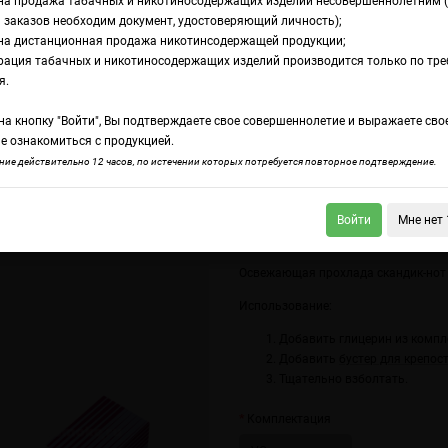
на продажа табачных и никотиносодержащих изделий несовершеннолетним 
 заказов необходим документ, удостоверяющий личность);
на дистанционная продажа никотинсодержащей продукции;
l Скандик Лесные ягоды
рация табачных и никотиносодержащих изделий производится только по тр
омамикс Pick Me Or
я.
а кнопку "Войти", Вы подтверждаете свое совершеннолетие и выражаете сво
кандик Лесные яго
е ознакомиться с продукцией.
ие действительно 12 часов, по истечении которых потребуется повторное подтверждение.
Войти
Мне нет 
 Me Original Ягоды Асаи
Pick Me Original Яблочный Чупа-Чупс
Освежающая прохлада скандик-нот в
Использование:
Добавить глицерин из компл
Добавить
бустер для крепос
Тщательно взболтать.
Комплектация