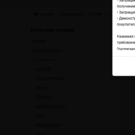
• Запреще
получении
• Запреще
Главная
Аромамиксы
Pick Me
Pick Me Origina
• Демонст
Ар
покупател
Категории товаров
Нажимая н
Основа
С
требовани
Подтвержден
Ароматизаторы
Аромамиксы
Pick
Acid Tilt
Aqua Premium
Arcane
Bad Drip
Baikal Premium
BBD
Black Smoker
Blur