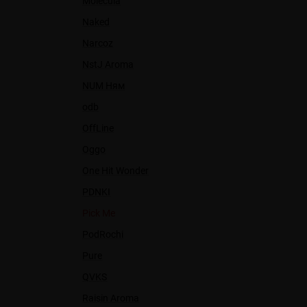
Molecula
Naked
Narcoz
NstJ Aroma
NUM Ням
odb
OffLine
Oggo
One Hit Wonder
PDNKI
Pick Me
PodRochi
Pure
QVKS
Raisin Aroma