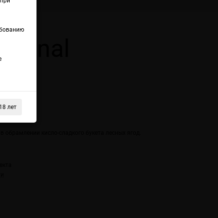
(при
ебованию
iginal
е
ды
18 лет
 обрамлении кисло-сладкого букета лесных ягод.
екта
ти