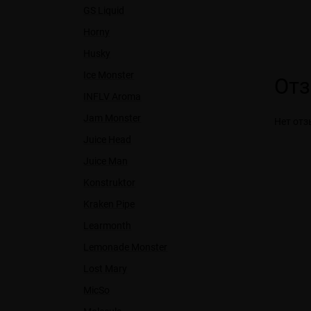
GS Liquid
Horny
Husky
Ice Monster
От
INFLV Aroma
Jam Monster
Нет отз
Juice Head
Juice Man
Konstruktor
Kraken Pipe
Learmonth
Lemonade Monster
Lost Mary
MicSo