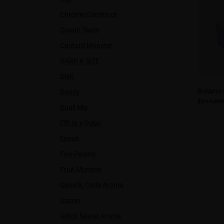
Chrome Construct
Cream Team
Custard Monster
DARK X SIZE
DNK
Войдите
ч
Doozy
функциям
Duall Міx
ElfLiq x Oggo
Epeak
Five Pawns
Fruit Monster
Genetic Code Aroma
Gizmo
Glitch Sauce Aroma