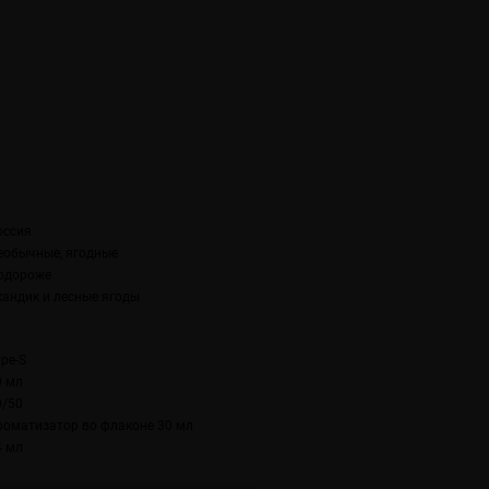
оссия
еобычные, ягодные
одороже
кандик и лесные ягоды
ype-S
0 мл
0/50
роматизатор во флаконе 30 мл
4 мл