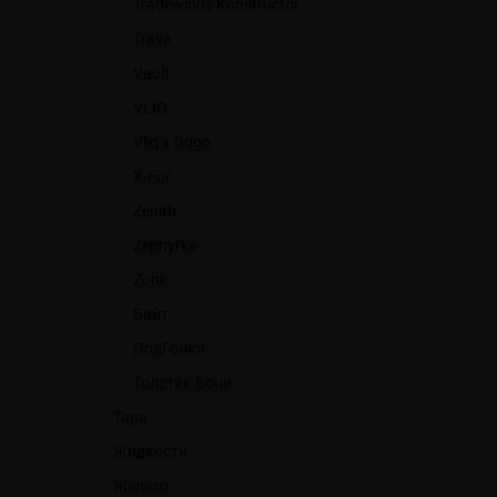
Tradewinds Konstructor
Trava
Vault
VLIQ
Vliq x Oggo
X-For
Zenith
Zephyrka
Zonk
Байт
ПодГонки
Толстяк Бони
Тара
Жидкости
Железо