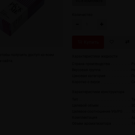
VG в комплекте
Количество
Купить
тобы получить доступ ко всем
Характеристики жидкости
 сайта.
Страна производства
Р
Вкусовая группа
Н
Ценовая категория
П
Коротко о вкусе
С
Характеристики конструктора
Тип
T
Целевой объем
3
Целевое соотношение VG/PG
5
Комплектация
А
Объем ароматизатора
1