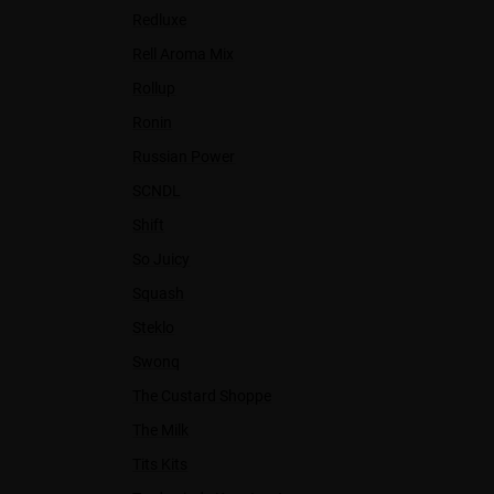
Redluxe
Rell Aroma Mix
Rollup
Ronin
Russian Power
SCNDL
Shift
So Juicy
Squash
Steklo
Swonq
The Custard Shoppe
The Milk
Tits Kits