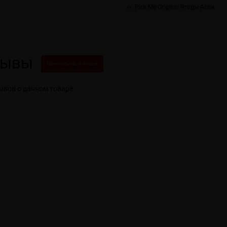
Pick Me Original Ягоды Асаи
зывы
Написать свой отзыв
ывов о данном товаре.