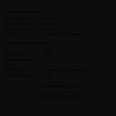
Характеристики жидкости
Страна производства
Россия
Вкусовая группа
Напитки, цитрусовые
Ценовая категория
Подороже
Коротко о вкусе
Грейпфрутовый лимонад
Характеристики конструктора
Тип
Type-S
Целевой объем
30 мл
Целевое соотношение
50/50
VG/PG
Комплектация
Ароматизатор во флаконе 30 мл
Объем ароматизатора
13 мл
PDNKI Вишневое яблоко
PDNKI Ежевичный лимонад