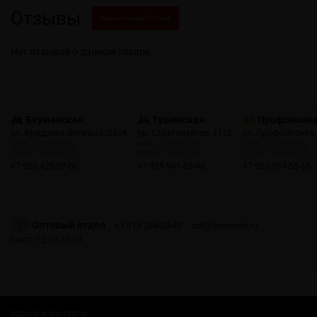
Отзывы
Написать свой отзыв
Нет отзывов о данном товаре.
Бауманская
Тушинская
Профсоюзн
ул. Фридриха Энгельса, 23с4
пр. Стратонавтов, 11с1
ул. Профсоюзная,
пн-пт: 10:00-22:00
пн-пт: 12:00-21:00
пн-пт: 10:00-22:00
сб, вс: 10:00-22:00
сб, вс: 12:00-21:00
сб, вс: 10:00-22:00
+7 926 425-57-00
+7 929 941-66-48
+7 903 199-55-65
Оптовый отдел
+7 915 244-20-40
opt@gosmoke.ru
пн-пт: 12:00-21:00
Адреса и контакты