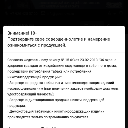
+7 926 425-57-00
info@gosmoke.ru
0 на 0 ₽
Внимание! 18+
Подтвердите свое совершеннолетие и намерение
Главная
Аромамиксы
PDNKI
ознакомиться с продукцией.
PDNKI Грейпфрутовый лимонад
Аромамикс PDNKI
Согласно Федеральному закону № 15-ФЗ от 23.02.2013 "Об охране
здоровья граждан от воздействия окружающего табачного дыма,
Грейпфрутовый лимонад
последствий потребления табака или потребления
никотинсодержащей продукции":
• Запрещена продажа табачных и никотиносодержащих изделий
несовершеннолетним (при получении заказов необходим документ,
удостоверяющий личность);
• Запрещена дистанционная продажа никотинсодержащей
продукции;
• Демонстрация табачных и никотиносодержащих изделий
производится только по требованию покупателя.