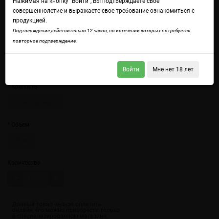
Нажимая на кнопку "Войти", Вы подтверждаете свое
совершеннолетие и выражаете свое требование ознакомиться с
продукцией.
Подтверждение действительно 12 часов, по истечении которых потребуется
повторное подтверждение.
Войдите
чтобы получить доступ ко всем функциям сайта.
Сочная тропическая кислота ананаса в гармонии с ягодной кислинкой
малины.
Войти
Мне нет 18 лет
Крепость
20 мг (солевой)
Объем
30 мл
Количество