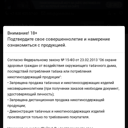
+7 926 425-57-00
info@gosmoke.ru
0 на 0 ₽
Внимание! 18+
Подтвердите свое совершеннолетие и намерение
Главная
Жидкости
Oggo
Oggo Sour Salt Ананас малина
ознакомиться с продукцией.
Жидкость Oggo Sour Salt
Согласно Федеральному закону № 15-ФЗ от 23.02.2013 "Об охране
Ананас малина
здоровья граждан от воздействия окружающего табачного дыма,
последствий потребления табака или потребления
никотинсодержащей продукции":
• Запрещена продажа табачных и никотиносодержащих изделий
несовершеннолетним (при получении заказов необходим документ,
удостоверяющий личность);
• Запрещена дистанционная продажа никотинсодержащей
продукции;
• Демонстрация табачных и никотиносодержащих изделий
производится только по требованию покупателя.