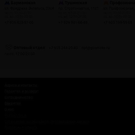
Бауманская
Тушинская
Профсоюзн
ул. Фридриха Энгельса, 23с4
пр. Стратонавтов, 11с1
ул. Профсоюзная,
пн-пт: 10:00-22:00
пн-пт: 12:00-21:00
пн-пт: 10:00-22:00
сб, вс: 10:00-22:00
сб, вс: 12:00-21:00
сб, вс: 10:00-22:00
+7 926 425-57-00
+7 929 941-66-48
+7 903 199-55-65
Оптовый отдел
+7 915 244-20-40
opt@gosmoke.ru
пн-пт: 12:00-21:00
Адреса и контакты
Гарантия и возврат
Сотрудничество
Вакансии
О нас
Russian Snus
Соглашение на обработку персональных данных
Публичная оферта