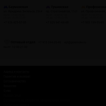
Бауманская
Тушинская
Профсоюзн
ул. Фридриха Энгельса, 23с4
пр. Стратонавтов, 11с1
ул. Профсоюзная,
пн-пт: 10:00-22:00
пн-пт: 12:00-21:00
пн-пт: 10:00-22:00
сб, вс: 10:00-22:00
сб, вс: 12:00-21:00
сб, вс: 10:00-22:00
+7 926 425-57-00
+7 929 941-66-48
+7 903 199-55-65
Оптовый отдел
+7 915 244-20-40
opt@gosmoke.ru
пн-пт: 12:00-21:00
Адреса и контакты
Гарантия и возврат
Сотрудничество
Вакансии
О нас
Russian Snus
Соглашение на обработку персональных данных
Публичная оферта