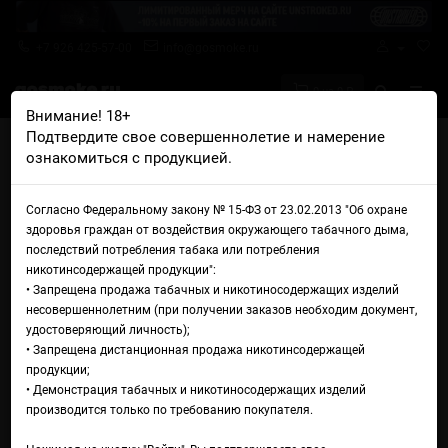
+7 926 425-57-00
info@gosmoke.ru
0 на 0 ₽
Внимание! 18+
Подтвердите свое совершеннолетие и намерение
Главная
Жидкости
Oggo
ознакомиться с продукцией.
Oggo Acid Salt Кислые киви ананас
Жидкость Oggo Acid Salt
Согласно Федеральному закону № 15-ФЗ от 23.02.2013 "Об охране
здоровья граждан от воздействия окружающего табачного дыма,
Кислые киви ананас
последствий потребления табака или потребления
никотинсодержащей продукции":
• Запрещена продажа табачных и никотиносодержащих изделий
несовершеннолетним (при получении заказов необходим документ,
удостоверяющий личность);
• Запрещена дистанционная продажа никотинсодержащей
продукции;
• Демонстрация табачных и никотиносодержащих изделий
производится только по требованию покупателя.