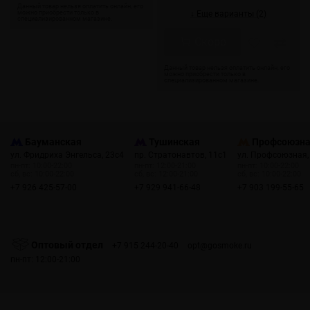
↓ Еще варианты (2)
Скоро
Бауманская
Тушинская
Профсоюзн
ул. Фридриха Энгельса, 23с4
пр. Стратонавтов, 11с1
ул. Профсоюзная,
пн-пт: 10:00-22:00
пн-пт: 12:00-21:00
пн-пт: 10:00-22:00
сб, вс: 10:00-22:00
сб, вс: 12:00-21:00
сб, вс: 10:00-22:00
+7 926 425-57-00
+7 929 941-66-48
+7 903 199-55-65
Оптовый отдел
+7 915 244-20-40
opt@gosmoke.ru
пн-пт: 12:00-21:00