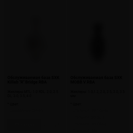
Обслуживаемая база SXK
Обслуживаемая база SXK
Killab "R" Bridge RBA
MOBB V RBA
Жиклеры MTL: 1.0 RDL: 2.0, 2.5
Жиклеры: 1.0,1.2, 2.0, 2.5, 3.0, 3.5
DL: 3.0, 3.5, 4.0
мм
* Цвет:
* Цвет:
Серебряный (Silver)
Стальной (SS Figure)
Стальной (SS GLC)
Скоро
Стальной (SS KING)
Стальной (SS)