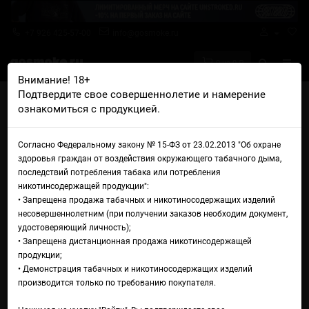
+7 926 425-57-00
info@gosmoke.ru
0 на 0 ₽
Внимание! 18+
Подтвердите свое совершеннолетие и намерение
Главная
Железо
AIO Базы и танки
ознакомиться с продукцией.
Обслуживаемая база SXK Wick'd Remix'd Style RBA Bridge
Обслуживаемая база SXK
Согласно Федеральному закону № 15-ФЗ от 23.02.2013 "Об охране
здоровья граждан от воздействия окружающего табачного дыма,
Wick'd Remix'd Style RBA
последствий потребления табака или потребления
никотинсодержащей продукции":
Bridge
• Запрещена продажа табачных и никотиносодержащих изделий
несовершеннолетним (при получении заказов необходим документ,
удостоверяющий личность);
• Запрещена дистанционная продажа никотинсодержащей
продукции;
• Демонстрация табачных и никотиносодержащих изделий
производится только по требованию покупателя.