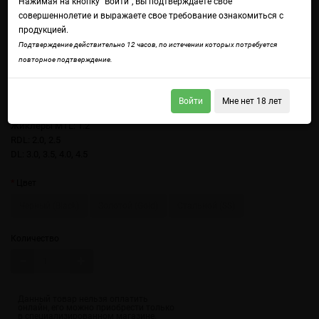
Нажимая на кнопку "Войти", Вы подтверждаете свое
совершеннолетие и выражаете свое требование ознакомиться с
продукцией.
Подтверждение действительно 12 часов, по истечении которых потребуется
повторное подтверждение.
Войти
Мне нет 18 лет
Войдите
чтобы получить доступ ко всем функциям сайта.
Жиклеры MTL: 1.2
RDL: 2.0, 2.5
DL: 3.0, 3.5, 4.0, 4.5
Цвет
Черный (Black)
Золотой (Gold)
Стальной (SS)
Количество