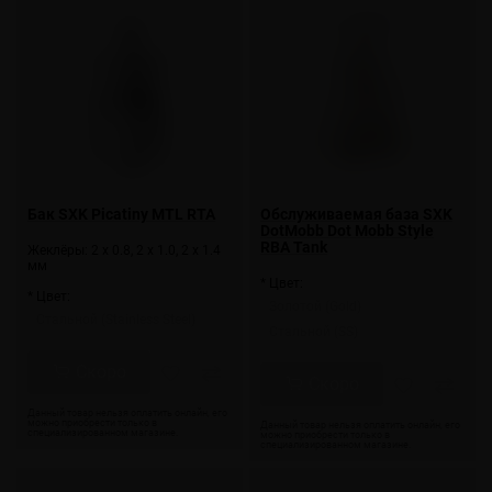
Бак SXK Picatiny MTL RTA
Обслуживаемая база SXK
DotMobb Dot Mobb Style
RBA Tank
Жеклёры: 2 x 0.8, 2 x 1.0, 2 x 1.4
мм
* Цвет:
* Цвет:
Золотой (Gold)
Стальной (Stainless Steel)
Стальной (SS)
Скоро
Скоро