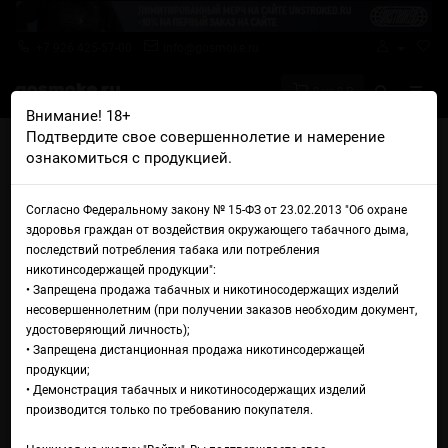
+7 926 425-57-00
info@gosmoke.ru
0 на 0 ₽
Внимание! 18+
Подтвердите свое совершеннолетие и намерение
Главная
Железо
AIO Базы и танки
ознакомиться с продукцией.
Обслуживаемая база SXK MOBB Mini Style RBA
Обслуживаемая база SXK
Согласно Федеральному закону № 15-ФЗ от 23.02.2013 "Об охране
здоровья граждан от воздействия окружающего табачного дыма,
MOBB Mini Style RBA
последствий потребления табака или потребления
никотинсодержащей продукции":
• Запрещена продажа табачных и никотиносодержащих изделий
несовершеннолетним (при получении заказов необходим документ,
удостоверяющий личность);
• Запрещена дистанционная продажа никотинсодержащей
продукции;
• Демонстрация табачных и никотиносодержащих изделий
производится только по требованию покупателя.