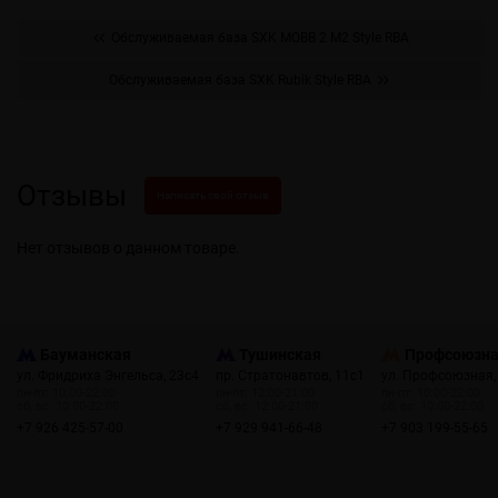
Обслуживаемая база SXK MOBB 2 M2 Style RBA
Обслуживаемая база SXK Rubik Style RBA
Отзывы
Написать свой отзыв
Нет отзывов о данном товаре.
Бауманская
Тушинская
Профсоюзн
ул. Фридриха Энгельса, 23с4
пр. Стратонавтов, 11с1
ул. Профсоюзная,
пн-пт: 10:00-22:00
пн-пт: 12:00-21:00
пн-пт: 10:00-22:00
сб, вс: 10:00-22:00
сб, вс: 12:00-21:00
сб, вс: 10:00-22:00
+7 926 425-57-00
+7 929 941-66-48
+7 903 199-55-65