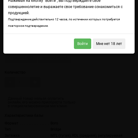
Нажимая на кнопку "Войти", Вы подтверждаете свое
совершеннолетие и выражаете свое требование ознакомиться с
продукцией.
Подтверждение действительно 12 часов, по истечении которых потребуется
повторное подтверждение.
Войдите
чтобы получить доступ ко всем функциям сайта.
Войти
Мне нет 18 лет
Цвет
Стальной (SS)
Золотой (Gold)
Количество
Характеристики базы
Формат
Boro
Тип
Bridge
Затяжка
MTL (тугая), RDL (средняя), регулируемая