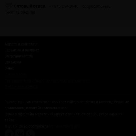
Оптовый отдел
+7 915 244-20-40
opt@gosmoke.ru
пн-пт: 12:00-21:00
Адреса и контакты
Гарантия и возврат
Сотрудничество
Вакансии
О нас
Russian Snus
Соглашение на обработку персональных данных
Публичная оферта
Заказы принимаются только через сайт, в соцсетях и мессенджерах не
принимаем, избегайте мошенников.
Цены в оффлайн магазинах могут отличаться от цен, указанных на
сайте.
© 2015–2026 gosmoke.ru
(госмок точка ру)