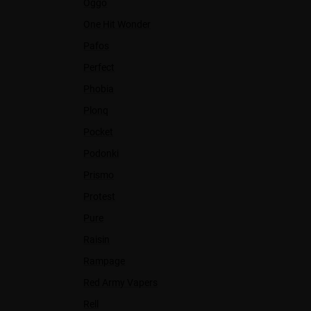
Oggo
One Hit Wonder
Pafos
Perfect
Phobia
Plonq
Pocket
Podonki
Prismo
Protest
Pure
Raisin
Rampage
Red Army Vapers
Rell