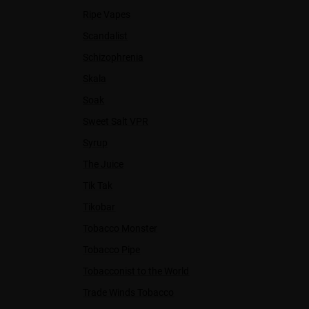
Ripe Vapes
Scandalist
Schizophrenia
Skala
Soak
Sweet Salt VPR
Syrup
The Juice
Tik Tak
Tikobar
Tobacco Monster
Tobacco Pipe
Tobacconist to the World
Trade Winds Tobacco