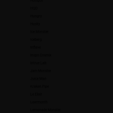
Hotspot
HQD
Hungry
Husky
Ice Monster
Iceberg
Inflave
Inspo Cosmix
Intrue Lab
Jam Monster
Juice Man
Kraken Pipe
Le Elixir
Learmonth
Lemonade Monster