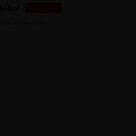
зывы
Написать свой отзыв
ывов о данном товаре.