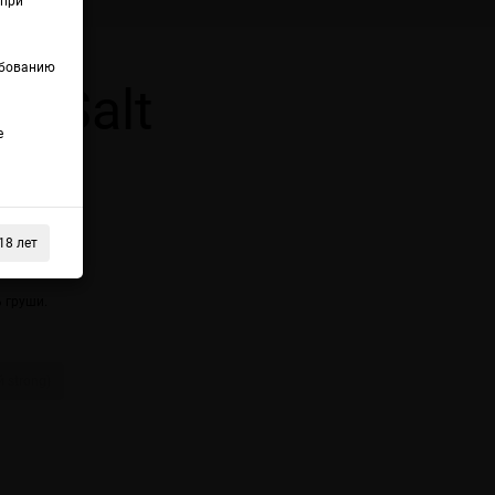
(при
ебованию
y Salt
е
18 лет
e Ice
 груши.
 strong)