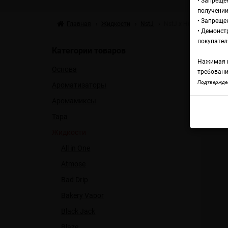
• Запреще
получении
• Запреще
Главная
Жидкости
NstJ
NstJ x Husky Salt Stra
• Демонст
Жи
покупател
Категории товаров
Нажимая н
Основа
St
требовани
Подтвержден
Ароматизаторы
Аромамиксы
NstJ 
Тара
Жидкости
All in One
Atmose
Bad Drip
Bakery Vapor
Black Jack
Blaze