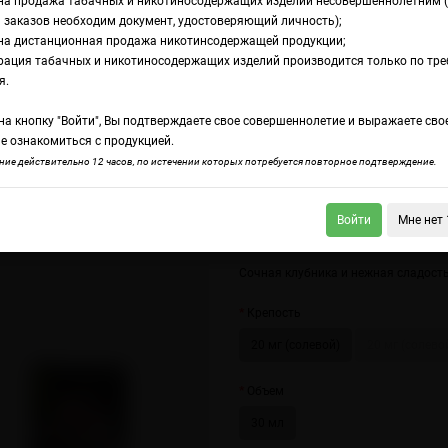
на продажа табачных и никотиносодержащих изделий несовершеннолетним 
 заказов необходим документ, удостоверяющий личность);
на дистанционная продажа никотинсодержащей продукции;
wberry Pear
рация табачных и никотиносодержащих изделий производится только по тр
дкость NstJ x Husk
я.
а кнопку "Войти", Вы подтверждаете свое совершеннолетие и выражаете сво
rawberry Pear
е ознакомиться с продукцией.
ие действительно 12 часов, по истечении которых потребуется повторное подтверждение.
Войти
Мне нет 
x Husky Salt Redcurrant Blackberry Kiwi
NstJ x Husky Salt Triple Berries Doubl
Сочная клубника и нежная сладость
Крепость
20 мг (солевой)
20 мг (солевой
Объем
30 мл