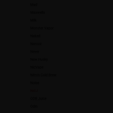
Mad
Maxwells
Milk
Monster Vapor
Naked
Narcoz
Never
New Husky
NicVape
Nitro's Cold Brew
Noise
NstJ
ODB Juice
Odin