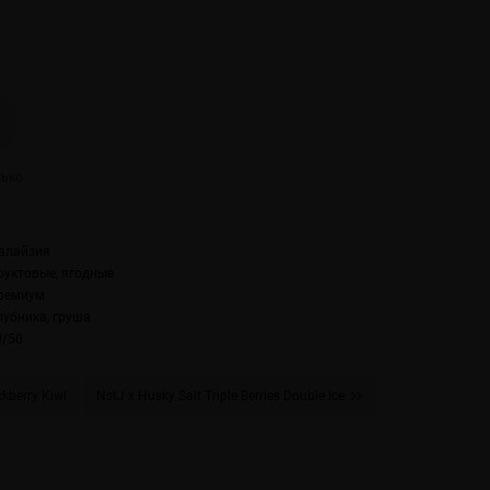
алайзия
руктовые, ягодные
ремиум
лубника, груша
0/50
kberry Kiwi
NstJ x Husky Salt Triple Berries Double Ice