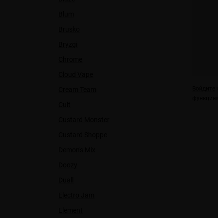
Blum
Brusko
Bryzgi
Chrome
Cloud Vape
Войдите
ч
Cream Team
функциям
Cult
Custard Monster
Custard Shoppe
Demon's Mix
Doozy
Duall
Electro Jam
Element