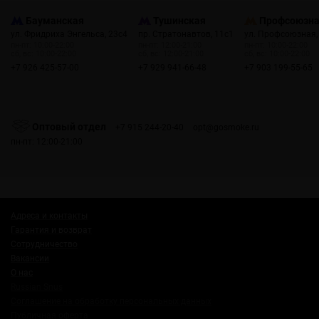
Бауманская
Тушинская
Профсоюзн
ул. Фридриха Энгельса, 23с4
пр. Стратонавтов, 11с1
ул. Профсоюзная,
пн-пт: 10:00-22:00
пн-пт: 12:00-21:00
пн-пт: 10:00-22:00
сб, вс: 10:00-22:00
сб, вс: 12:00-21:00
сб, вс: 10:00-22:00
+7 926 425-57-00
+7 929 941-66-48
+7 903 199-55-65
Оптовый отдел
+7 915 244-20-40
opt@gosmoke.ru
пн-пт: 12:00-21:00
Адреса и контакты
Гарантия и возврат
Сотрудничество
Вакансии
О нас
Russian Snus
Соглашение на обработку персональных данных
Публичная оферта