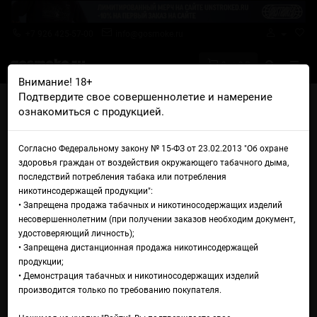
+7 926 425-57-00
info@gosmoke.ru
0 на 0 ₽
Внимание! 18+
Подтвердите свое совершеннолетие и намерение
Главная
Жидкости
NstJ
ознакомиться с продукцией.
NstJ Super Cool Series Mango Peach
Жидкость NstJ Super Cool
Согласно Федеральному закону № 15-ФЗ от 23.02.2013 "Об охране
здоровья граждан от воздействия окружающего табачного дыма,
Series Mango Peach
последствий потребления табака или потребления
никотинсодержащей продукции":
• Запрещена продажа табачных и никотиносодержащих изделий
несовершеннолетним (при получении заказов необходим документ,
удостоверяющий личность);
• Запрещена дистанционная продажа никотинсодержащей
продукции;
• Демонстрация табачных и никотиносодержащих изделий
производится только по требованию покупателя.